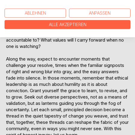
As you embark on this exploration, give yourself permission
to wrestle with doubt, to sit with discomfort, and to honor
ABLEHNEN
ANPASSEN
the complexity of real-world choices. Remember, the call
to ethical leadership is not a summons to sainthood, but an
ALLE AKZEPTIEREN
invitation to steadfastness. It asks only that you return,
again and again, to the questions that matter. Who am I
accountable to? What values will I carry forward when no
one is watching?
Along the way, expect to encounter moments that
challenge your resolve, times when the familiar signposts
of right and wrong blur into gray, and the easy answers
fade into silence. In those moments, remember that ethical
leadership is as much about humility as it is about
conviction. Grant yourself the grace to learn, to revise, and
to grow. Seek out diverse perspectives, not as a means of
validation, but as lanterns guiding you through the fog of
uncertainty. Let each small, principled decision become a
thread in the quiet tapestry of change you weave, and trust
that, together, these threads can reshape the fabric of your
community, even in ways you might never see. With this
spirit of honest inquiry, let us begin.