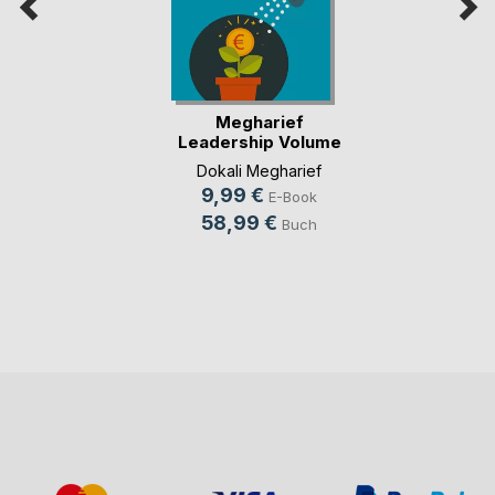
Megharief
Leadership Volume
X The (...)
Dokali Megharief
9,99 €
E-Book
58,99 €
Buch