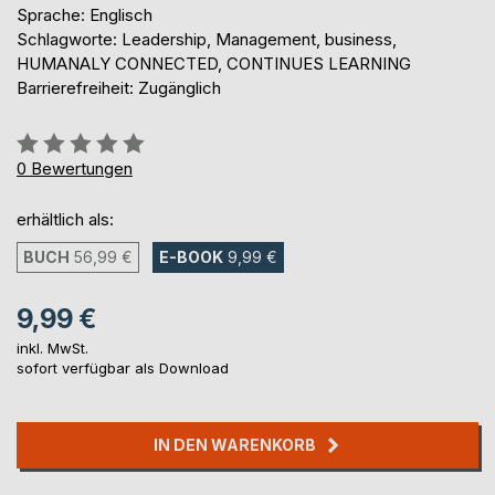
Sprache: Englisch
Schlagworte: Leadership, Management, business,
HUMANALY CONNECTED, CONTINUES LEARNING
Barrierefreiheit: Zugänglich
Bewertung::
0%
0
Bewertungen
erhältlich als:
BUCH
56,99 €
E-BOOK
9,99 €
9,99 €
inkl. MwSt.
sofort verfügbar als Download
IN DEN WARENKORB