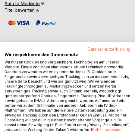
Auf die Merkliste
Titel bewerten
Datenschutzerklärung
Wir respektieren den Datenschutz
BESCHREIBUNG
Wir nutzen Cookies und vergleichbare Technologien auf unserer
Website. Einige von ihnen sind essenziell und technisch notwendig.
Daneben verwenden wir Analysemethoden (z. B. Cookies oder
The journey ahead will not always be easy. Choosing ethics
Fingerprints sowie serverseitiges Tracking), um zu messen, wie häufig
over expedience can feel like walking without a map, your
unsere Seite besucht und wie sie genutzt wird. Wir verwenden
footprints quickly erased by shifting sands. But each act of
Trackingtechnologien zu Marketingzwecken und setzen hierzu
serverseitiges Tracking sowie auch Drittanbieter ein, wodurch ggf.
integrity, each moment where you choose to listen,
geräteübergreifend Cookies, Fingerprints, Tracking-Pixel, IP-Adressen
question, or quietly avert harm, marks a path for others to
sowie gehashte E-Mail-Adressen genutzt werden. Auf unserer Seite
follow, even if they never know your name. The work of
betten wir zudem Drittinhalte von anderen Anbietern ein (Video-
Plattformen). Wir haben auf die weitere Datenverarbeitung und ein
ethical leadership is often invisible, more felt than seen, and
etwaiges Tracking durch den Drittanbieter keinen Einfluss. Mit deiner
its rewards may be measured not in accolades, but in the
Einstellung willigst du in die oben beschriebenen Vorgänge ein. Du
quiet knowledge that you have made a difference.
kannst deine Einwilligung (z. B. im Footer unter „Privacy-Einstellungen“)
jederzeit mit Wirkung für die Zukunft widerrufen. (
BoD-Impressum
)