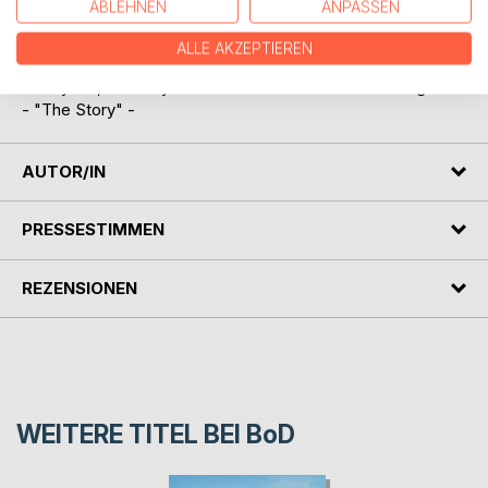
ABLEHNEN
ANPASSEN
"And all of my friends who think that I'm blessed, they
ALLE AKZEPTIEREN
don't know my head is in a mess, no, they don't know who
I really am, and they don't know what I've been through..."
- "The Story" -
AUTOR/IN
PRESSESTIMMEN
REZENSIONEN
WEITERE TITEL BEI
BoD