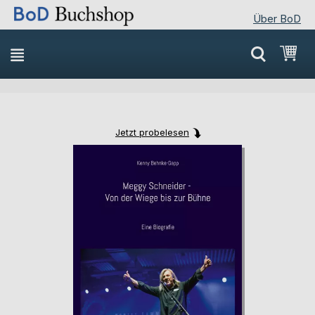
Über BoD
Direkt
Mei
zum
Inhalt
Jetzt probelesen
Skip
Skip
to
to
the
the
end
beginning
of
of
the
the
images
images
gallery
gallery