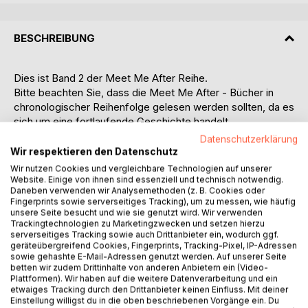
BESCHREIBUNG
Dies ist Band 2 der Meet Me After Reihe.
Bitte beachten Sie, dass die Meet Me After - Bücher in
chronologischer Reihenfolge gelesen werden sollten, da es
sich um eine fortlaufende Geschichte handelt.
Datenschutzerklärung
Wir respektieren den Datenschutz
Zum Buch:
Wir nutzen Cookies und vergleichbare Technologien auf unserer
Website. Einige von ihnen sind essenziell und technisch notwendig.
Daneben verwenden wir Analysemethoden (z. B. Cookies oder
Während sie gegen ihren Willen festgehalten wird, erlebt
Fingerprints sowie serverseitiges Tracking), um zu messen, wie häufig
Leah Hayle Dinge, die keinem Menschen jemals
unsere Seite besucht und wie sie genutzt wird. Wir verwenden
widerfahren sollten. Als es ihr unter den wildesten
Trackingtechnologien zu Marketingzwecken und setzen hierzu
serverseitiges Tracking sowie auch Drittanbieter ein, wodurch ggf.
Umständen gelingt, sich aus den Fängen ihres Entführers
geräteübergreifend Cookies, Fingerprints, Tracking-Pixel, IP-Adressen
zu befreien, will sie einfach nur vergessen. Dafür müssen
sowie gehashte E-Mail-Adressen genutzt werden. Auf unserer Seite
einige Glaubenssätze neu geschrieben werden - mit
betten wir zudem Drittinhalte von anderen Anbietern ein (Video-
Plattformen). Wir haben auf die weitere Datenverarbeitung und ein
ungeahnten Folgen. Ihr Licht in der Dunkelheit: Jonah, der
etwaiges Tracking durch den Drittanbieter keinen Einfluss. Mit deiner
mithilfe seines Bruders Damien einen neuen Deal mit Clan-
Einstellung willigst du in die oben beschriebenen Vorgänge ein. Du