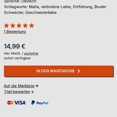
Sprache: Deutsch
Schlagworte: Mafia, verbotene Liebe, Entführung, Bruder
Schwester, Geschwisterliebe
Bewertung::
100%
1
Bewertung
14,99 €
inkl. MwSt. /
portofrei
sofort verfügbar
IN DEN WARENKORB
Auf die Merkliste
Titel bewerten