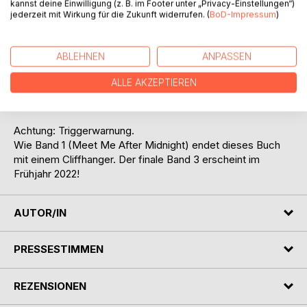
Anführer Calvin aushandelt.
kannst deine Einwilligung (z. B. im Footer unter „Privacy-Einstellungen“)
jederzeit mit Wirkung für die Zukunft widerrufen. (
BoD-Impressum
)
Jonah versucht, Richard davon zu überzeugen, Leah die
Wahrheit über ihre Herkunft zu verraten, während er im
ABLEHNEN
ANPASSEN
Kampf gegen die Edens nicht nur einmal alles für seine
große Liebe riskiert...
ALLE AKZEPTIEREN
Achtung: Triggerwarnung.
Wie Band 1 (Meet Me After Midnight) endet dieses Buch
mit einem Cliffhanger. Der finale Band 3 erscheint im
Frühjahr 2022!
AUTOR/IN
PRESSESTIMMEN
REZENSIONEN