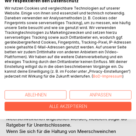
Wir respektieren den Datenschutz
IN DEN WARENKORB
Wir nutzen Cookies und vergleichbare Technologien auf unserer
Website. Einige von ihnen sind essenziell und technisch notwendig.
Daneben verwenden wir Analysemethoden (z. B. Cookies oder
Auf die Merkliste
Fingerprints sowie serverseitiges Tracking), um zu messen, wie häufig
unsere Seite besucht und wie sie genutzt wird. Wir verwenden
Titel bewerten
Trackingtechnologien zu Marketingzwecken und setzen hierzu
serverseitiges Tracking sowie auch Drittanbieter ein, wodurch ggf.
geräteübergreifend Cookies, Fingerprints, Tracking-Pixel, IP-Adressen
sowie gehashte E-Mail-Adressen genutzt werden. Auf unserer Seite
betten wir zudem Drittinhalte von anderen Anbietern ein (Video-
Plattformen). Wir haben auf die weitere Datenverarbeitung und ein
etwaiges Tracking durch den Drittanbieter keinen Einfluss. Mit deiner
Einstellung willigst du in die oben beschriebenen Vorgänge ein. Du
kannst deine Einwilligung (z. B. im Footer unter „Privacy-Einstellungen“)
BESCHREIBUNG
jederzeit mit Wirkung für die Zukunft widerrufen. (
BoD-Impressum
)
Herzlich willkommen in der Welt der Meerschweinchen. In
ABLEHNEN
ANPASSEN
diesem Buch geht es um wunderbare, sehr soziale und
sehr verfressene Nagetiere. Es soll als eine kleine, aber bei
ALLE AKZEPTIEREN
Weitem nicht vollständige Einführung in die Welt der
Meerschweinchen angesehen werden, vielleicht sogar als
Ratgeber für Unentschlossene.
Wenn Sie sich für die Haltung von Meerschweinchen