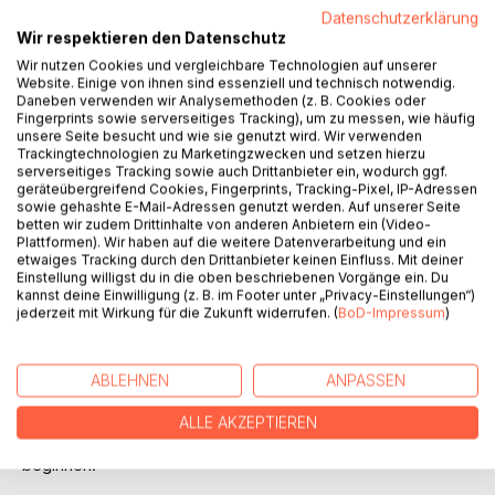
Badeurlauben. Doch jetzt ist November und das Wetter
Datenschutzerklärung
sehr norddeutsch. Sie quartiert sich in dem
Wir respektieren den Datenschutz
heruntergekommenen Hotel Seestern ein und kämpft mit
Wir nutzen Cookies und vergleichbare Technologien auf unserer
Regen, Sturm und kauzigen Dorfbewohnern. Bei der Suche
Website. Einige von ihnen sind essenziell und technisch notwendig.
nach Antworten auf ihre Fragen findet sie bald mehr, als sie
Daneben verwenden wir Analysemethoden (z. B. Cookies oder
erwartet hatte.
Fingerprints sowie serverseitiges Tracking), um zu messen, wie häufig
unsere Seite besucht und wie sie genutzt wird. Wir verwenden
Trackingtechnologien zu Marketingzwecken und setzen hierzu
Zu Christian von Kampen, dem charismatischen
serverseitiges Tracking sowie auch Drittanbieter ein, wodurch ggf.
Gutshofbesitzer, verspürt sie eine überraschende
geräteübergreifend Cookies, Fingerprints, Tracking-Pixel, IP-Adressen
sowie gehashte E-Mail-Adressen genutzt werden. Auf unserer Seite
Anziehung. Doch da ist auch Erik, der geheimnisvolle
betten wir zudem Drittinhalte von anderen Anbietern ein (Video-
Unbekannte, der vor Jahren ihr Herz höherschlagen ließ.
Plattformen). Wir haben auf die weitere Datenverarbeitung und ein
Das Gefühlschaos ist perfekt.
etwaiges Tracking durch den Drittanbieter keinen Einfluss. Mit deiner
Einstellung willigst du in die oben beschriebenen Vorgänge ein. Du
kannst deine Einwilligung (z. B. im Footer unter „Privacy-Einstellungen“)
Während Julia sich fragt, ob sie schon bereit ist für eine
jederzeit mit Wirkung für die Zukunft widerrufen. (
BoD-Impressum
)
neue Liebe, gerät ihre Suche nach Friedrich fast in den
Hintergrund - bis sie auf ein Geheimnis stößt, das ihr
ganzes Leben verändert.
ABLEHNEN
ANPASSEN
Ein berührender Wohlfühlroman über Verluste und
ALLE AKZEPTIEREN
Hoffnung, Liebe und den Mut, noch einmal von vorn zu
beginnen.