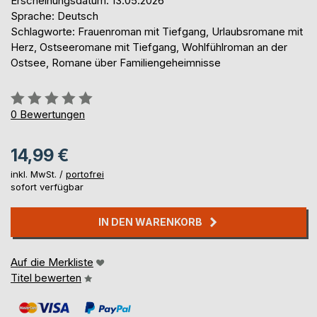
Erscheinungsdatum: 13.05.2026
Sprache: Deutsch
Schlagworte: Frauenroman mit Tiefgang, Urlaubsromane mit
Herz, Ostseeromane mit Tiefgang, Wohlfühlroman an der
Ostsee, Romane über Familiengeheimnisse
Bewertung::
0%
0
Bewertungen
14,99 €
inkl. MwSt. /
portofrei
sofort verfügbar
IN DEN WARENKORB
Auf die Merkliste
Titel bewerten