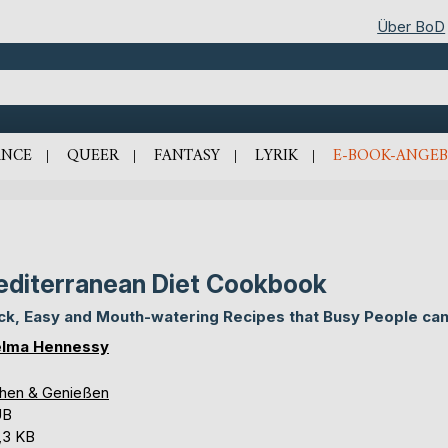
Über BoD
NCE
QUEER
FANTASY
LYRIK
E-BOOK-ANGEB
diterranean Diet Cookbook
ck, Easy and Mouth-watering Recipes that Busy People ca
lma Hennessy
hen & Genießen
UB
,3 KB