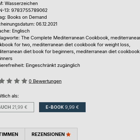
: Wasserzeichen
N-13: 9783755789062
lag: Books on Demand
cheinungsdatum: 06.12.2021
ache: Englisch
lagworte: The Complete Mediterranean Cookbook, mediterranean
kbook for two, mediterranean diet cookbook for weight loss,
iterranean diet book for beginners, mediterranean diet cookbook
inners
ierefreiheit: Eingeschränkt zugänglich
ertung::
0
Bewertungen
ltlich als:
BUCH
21,99 €
E-BOOK
9,99 €
TIMMEN
REZENSIONEN