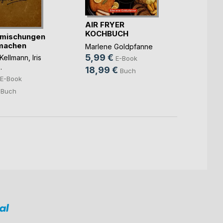
Das g
AIR FRYER
Koch
KOCHBUCH
mischungen
Clara 
PREMIUM
machen
Marlene Goldpfanne
5,49
5,99 €
Kellmann
,
Iris
E-Book
13,9
..
18,99 €
Buch
E-Book
Buch