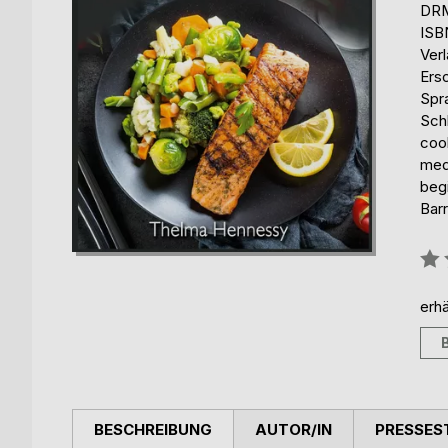
DRM
ISB
Ver
Ers
Spr
Sch
coo
med
beg
Barr
Bew
0%
erhä
BESCHREIBUNG
AUTOR/IN
PRESSES