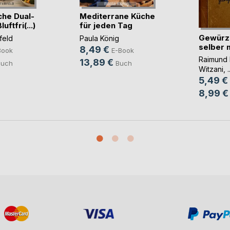
che Dual-
Mediterrane Küche
ftfri(...)
für jeden Tag
Gewürz
feld
Paula König
selber 
8,49 €
Book
E-Book
Raimund 
13,89 €
Buch
Buch
Witzani
, .
5,49 €
8,99 €