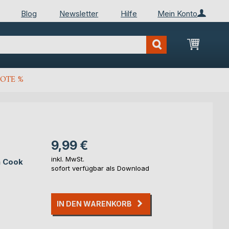
Blog
Newsletter
Hilfe
Mein Konto
Mein Wa
OTE %
9,99 €
inkl. MwSt.
n Cook
sofort verfügbar als Download
IN DEN WARENKORB