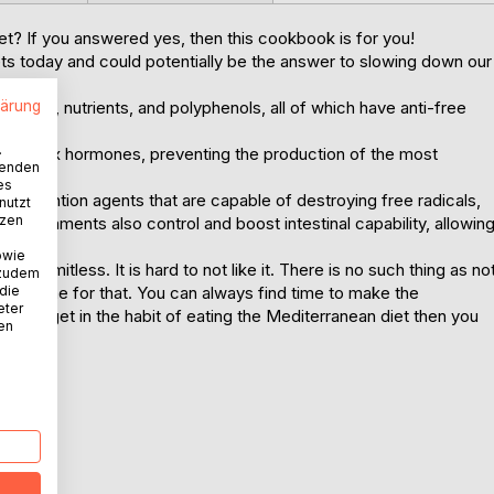
et? If you answered yes, then this cookbook is for you!
ets today and could potentially be the answer to slowing down our
strands, nutrients, and polyphenols, all of which have anti-free
lärung
.
.
on of sex hormones, preventing the production of the most
wenden
es
-prevention agents that are capable of destroying free radicals,
nutzt
tzen
ble filaments also control and boost intestinal capability, allowin
owie
are limitless. It is hard to not like it. There is no such thing as no
 zudem
make time for that. You can always find time to make the
 die
eter
ce you get in the habit of eating the Mediterranean diet then you
nen