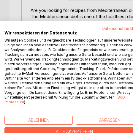
Are you looking for recipes from Mediterranean di
The Mediterranean diet is one of the healthiest di
never-ending obesity epidemic in America.
The Mediterranean diet is rich in unsaturated fats, 
Datenschutzerk
Wir respektieren den Datenschutz
radical, relaxing, and cancer-prevention properties
Wir nutzen Cookies und vergleichbare Technologien auf unserer Website
Phytoestrogens in vegetables regulate the functi
Einige von ihnen sind essenziell und technisch notwendig. Daneben ver
common tumors in the elderly.
wir Analysemethoden (z. B. Cookies oder Fingerprints sowie serverseitig
New foods grown from the field are high in cancer
Tracking), um zu messen, wie häufig unsere Seite besucht und wie sie ge
wird. Wir verwenden Trackingtechnologien zu Marketingzwecken und se
which are responsible for cell degeneration. Vegeta
hierzu serverseitiges Tracking sowie auch Drittanbieter ein, wodurch ggf.
poisons to be released.
geräteübergreifend Cookies, Fingerprints, Tracking-Pixel, IP-Adressen s
The possibilities of following the Mediterranean diet 
gehashte E-Mail-Adressen genutzt werden. Auf unserer Seite betten wir
having enough time. If you can eat, then you can 
Drittinhalte von anderen Anbietern ein (Video-Plattformen). Wir haben auf
weitere Datenverarbeitung und ein etwaiges Tracking durch den Drittanbi
Mediterranean diet work in your life with ease. On
keinen Einfluss. Mit deiner Einstellung willigst du in die oben beschriebe
will see how it becomes a bigger part of your life.
Vorgänge ein. Du kannst deine Einwilligung (z. B. im Footer unter „Privacy-
This book covers
Einstellungen“) jederzeit mit Wirkung für die Zukunft widerrufen. (
BoD-
Impressum
)
? Breakfast recipes
? Appetizers and snacks
? Main dish
ABLEHNEN
ANPASSEN
? Vegetables and side dishes
? Soup and stew recipes
ALLE AKZEPTIEREN