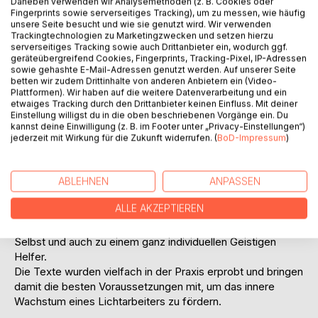
Daneben verwenden wir Analysemethoden (z. B. Cookies oder
Fingerprints sowie serverseitiges Tracking), um zu messen, wie häufig
unsere Seite besucht und wie sie genutzt wird. Wir verwenden
Trackingtechnologien zu Marketingzwecken und setzen hierzu
serverseitiges Tracking sowie auch Drittanbieter ein, wodurch ggf.
geräteübergreifend Cookies, Fingerprints, Tracking-Pixel, IP-Adressen
sowie gehashte E-Mail-Adressen genutzt werden. Auf unserer Seite
BESCHREIBUNG
betten wir zudem Drittinhalte von anderen Anbietern ein (Video-
Plattformen). Wir haben auf die weitere Datenverarbeitung und ein
etwaiges Tracking durch den Drittanbieter keinen Einfluss. Mit deiner
Einstellung willigst du in die oben beschriebenen Vorgänge ein. Du
Das Buch „Meditationen für Lichtarbeiter“ beinhaltet
kannst deine Einwilligung (z. B. im Footer unter „Privacy-Einstellungen“)
zahlreiche Meditationstexte zur Entspannung und
jederzeit mit Wirkung für die Zukunft widerrufen. (
BoD-Impressum
)
Visualisierung verschiedener innerer Bilder.
Es kann als Leitfaden für die eigene spirituelle
Weiterentwicklung genutzt werden, da alle
ABLEHNEN
ANPASSEN
Meditationstexte sinnvoll aufeinander aufbauen.
ALLE AKZEPTIEREN
Sie finden unter anderem die Themen Schutz und
Reinigung, Arbeiten mit Heilenergien, Kontakt zum Höheren
Selbst und auch zu einem ganz individuellen Geistigen
Helfer.
Die Texte wurden vielfach in der Praxis erprobt und bringen
damit die besten Voraussetzungen mit, um das innere
Wachstum eines Lichtarbeiters zu fördern.