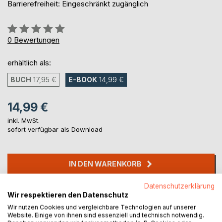
Barrierefreiheit: Eingeschränkt zugänglich
Bewertung::
0%
0
Bewertungen
erhältlich als:
BUCH
17,95 €
E-BOOK
14,99 €
14,99 €
inkl. MwSt.
sofort verfügbar als Download
IN DEN WARENKORB
Datenschutzerklärung
Auf die Merkliste
Wir respektieren den Datenschutz
Titel bewerten
Wir nutzen Cookies und vergleichbare Technologien auf unserer
Website. Einige von ihnen sind essenziell und technisch notwendig.