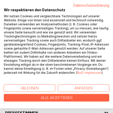
Datenschutzerklärung
Wir respektieren den Datenschutz
Wir nutzen Cookies und vergleichbare Technologien auf unserer
Website. Einige von ihnen sind essenziell und technisch notwendig.
Daneben verwenden wir Analysemethoden (z. B. Cookies oder
BESCHREIBUNG
Fingerprints sowie serverseitiges Tracking), um zu messen, wie häufig
unsere Seite besucht und wie sie genutzt wird. Wir verwenden
Trackingtechnologien zu Marketingzwecken und setzen hierzu
serverseitiges Tracking sowie auch Drittanbieter ein, wodurch ggf.
In diesem Buch werden sieben Morgen- und sieben
geräteübergreifend Cookies, Fingerprints, Tracking-Pixel, IP-Adressen
Abendmeditationen vorgestellt, die in ihrem Inhalt auf die
sowie gehashte E-Mail-Adressen genutzt werden. Auf unserer Seite
betten wir zudem Drittinhalte von anderen Anbietern ein (Video-
Schriften der Essener zurückgehen, wie sie im
Plattformen). Wir haben auf die weitere Datenverarbeitung und ein
Friedensevangelium der Essener zu finden sind. Der Autor
etwaiges Tracking durch den Drittanbieter keinen Einfluss. Mit deiner
gibt außerdem einen Einblick in das Weltbild der Essener,
Einstellung willigst du in die oben beschriebenen Vorgänge ein. Du
kannst deine Einwilligung (z. B. im Footer unter „Privacy-Einstellungen“)
ihre Lehre und spirituellen Praktiken.
jederzeit mit Wirkung für die Zukunft widerrufen. (
BoD-Impressum
)
Zum Buch ist auch eine Audio-CD erschienen, auf der die
Kommunikation mit den Engeln als geführte Meditationen
zu finden sind.
ABLEHNEN
ANPASSEN
ALLE AKZEPTIEREN
AUTOR/IN
PRESSESTIMMEN