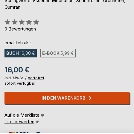
Schlagworte: Essener, Meditation, Schriftrollen, Urchristen,
Qumran
Bewertung::
0%
0
Bewertungen
erhältlich als:
BUCH
16,00 €
E-BOOK
5,99 €
16,00 €
inkl. MwSt. /
portofrei
sofort verfügbar
IN DEN WARENKORB
Auf die Merkliste
Titel bewerten