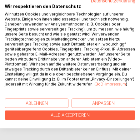
Datenschutzerklärung
Wir respektieren den Datenschutz
Gibt es an eurer Schule auch diese Türen, die nie
Wir nutzen Cookies und vergleichbare Technologien auf unserer
offenstehen? Türen, die einfach da sind, an denen man
Website. Einige von ihnen sind essenziell und technisch notwendig.
immer mal wieder vorbeigeht, ohne zu wissen, was hinter
Daneben verwenden wir Analysemethoden (z. B. Cookies oder
ihnen steckt?
Fingerprints sowie serverseitiges Tracking), um zu messen, wie häufig
Die neugierige Medina öffnet im Keller ihrer Schule eine
unsere Seite besucht und wie sie genutzt wird. Wir verwenden
Trackingtechnologien zu Marketingzwecken und setzen hierzu
finstere Tür, die seit Jahrzehnten verschlossen war.
serverseitiges Tracking sowie auch Drittanbieter ein, wodurch ggf.
Zusammen mit dem Obernerd Max ergründet sie das
geräteübergreifend Cookies, Fingerprints, Tracking-Pixel, IP-Adressen
Geheimnis hinter der verbotenen Tür und überschreitet die
sowie gehashte E-Mail-Adressen genutzt werden. Auf unserer Seite
betten wir zudem Drittinhalte von anderen Anbietern ein (Video-
Schwelle zu einem packendem Abenteuer.
Plattformen). Wir haben auf die weitere Datenverarbeitung und ein
etwaiges Tracking durch den Drittanbieter keinen Einfluss. Mit deiner
Einstellung willigst du in die oben beschriebenen Vorgänge ein. Du
AUTOR/IN
kannst deine Einwilligung (z. B. im Footer unter „Privacy-Einstellungen“)
jederzeit mit Wirkung für die Zukunft widerrufen. (
BoD-Impressum
)
PRESSESTIMMEN
ABLEHNEN
ANPASSEN
REZENSIONEN
ALLE AKZEPTIEREN