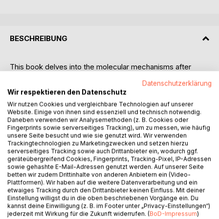
BESCHREIBUNG
This book delves into the molecular mechanisms after
stroke and gives an overview about current findings in
Datenschutzerklärung
ameliorating the recovery phase. It provides insights into
Wir respektieren den Datenschutz
post-ischemic recovery processes and illustrates novel
Wir nutzen Cookies und vergleichbare Technologien auf unserer
findings of targets for therapeutic interventions for brain
Website. Einige von ihnen sind essenziell und technisch notwendig.
ischemia.
Daneben verwenden wir Analysemethoden (z. B. Cookies oder
Fingerprints sowie serverseitiges Tracking), um zu messen, wie häufig
unsere Seite besucht und wie sie genutzt wird. Wir verwenden
Focus topics are microenvironmental changes mediated by
Trackingtechnologien zu Marketingzwecken und setzen hierzu
the molecules interleukin 6 (IL-6) and SorCS2 in murine
serverseitiges Tracking sowie auch Drittanbieter ein, wodurch ggf.
models of ischemia. One particular focus of the book is the
geräteübergreifend Cookies, Fingerprints, Tracking-Pixel, IP-Adressen
sowie gehashte E-Mail-Adressen genutzt werden. Auf unserer Seite
evaluation of the effect of the inflammatory cytokine IL-6
betten wir zudem Drittinhalte von anderen Anbietern ein (Video-
on the brain parenchyma in carotid stenosis, a chronic form
Plattformen). Wir haben auf die weitere Datenverarbeitung und ein
of brain ischemia. IL-6 plays an ambivalent role in the
etwaiges Tracking durch den Drittanbieter keinen Einfluss. Mit deiner
Einstellung willigst du in die oben beschriebenen Vorgänge ein. Du
hypoperfused brain. The study in this book shows that on a
kannst deine Einwilligung (z. B. im Footer unter „Privacy-Einstellungen“)
network and molecular level, IL-6 can mediate potentially
jederzeit mit Wirkung für die Zukunft widerrufen. (
BoD-Impressum
)