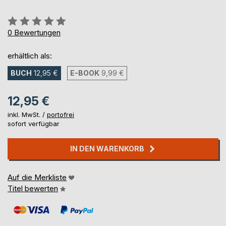
Bewertung::
0%
0
Bewertungen
erhältlich als:
BUCH
12,95 €
E-BOOK
9,99 €
12,95 €
inkl. MwSt. /
portofrei
sofort verfügbar
IN DEN WARENKORB
Auf die Merkliste
Titel bewerten