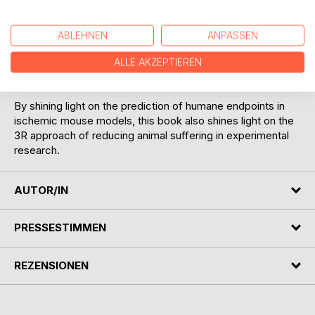
beneficial changes and provides potential therapeutic
targets for continuing research.
ABLEHNEN
ANPASSEN
In a second study, the role of SorCS2 in stroke is analyzed,
providing new insights into the role of this sorting protein in
ALLE AKZEPTIEREN
stroke recovery.
By shining light on the prediction of humane endpoints in
ischemic mouse models, this book also shines light on the
3R approach of reducing animal suffering in experimental
research.
AUTOR/IN
PRESSESTIMMEN
REZENSIONEN