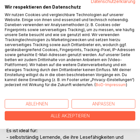
Datenschutzerklärung
It is ideal for:
Wir respektieren den Datenschutz
- Independent learners looking to improve their reading and
Wir nutzen Cookies und vergleichbare Technologien auf unserer
vocabulary in a natural way
Website. Einige von ihnen sind essenziell und technisch notwendig.
Daneben verwenden wir Analysemethoden (z. B. Cookies oder
- Classroom use, supporting structured lessons and group
Fingerprints sowie serverseitiges Tracking), um zu messen, wie häufig
activities
unsere Seite besucht und wie sie genutzt wird. Wir verwenden
- Book clubs, encouraging discussion and shared
Trackingtechnologien zu Marketingzwecken und setzen hierzu
interpretation
serverseitiges Tracking sowie auch Drittanbieter ein, wodurch ggf.
geräteübergreifend Cookies, Fingerprints, Tracking-Pixel, IP-Adressen
- ESL / EFL students seeking a more immersive and
sowie gehashte E-Mail-Adressen genutzt werden. Auf unserer Seite
enjoyable learning experience
betten wir zudem Drittinhalte von anderen Anbietern ein (Video-
- Rather than relying on traditional textbooks, this story
Plattformen). Wir haben auf die weitere Datenverarbeitung und ein
etwaiges Tracking durch den Drittanbieter keinen Einfluss. Mit deiner
offers learners the opportunity to experience English in
Einstellung willigst du in die oben beschriebenen Vorgänge ein. Du
context, building confidence through reading, reflection,
kannst deine Einwilligung (z. B. im Footer unter „Privacy-Einstellungen“)
and discovery.
jederzeit mit Wirkung für die Zukunft widerrufen. (
BoD-Impressum
)
Level und Zielgruppe:
Dieses Buch richtet sich an Englischlernende der Stufe
ABLEHNEN
ANPASSEN
B1+, die ihre Sprachkenntnisse anhand von sinnvollen und
ALLE AKZEPTIEREN
ansprechenden Inhalten ausbauen möchten.
Es ist ideal für:
- selbstständig Lernende, die ihre Lesefähigkeiten und