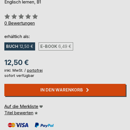
Englisch lernen, B1
Bewertung::
0%
0
Bewertungen
erhältlich als:
BUCH
12,50 €
E-BOOK
6,49 €
12,50 €
inkl. MwSt. /
portofrei
sofort verfügbar
IN DEN WARENKORB
Auf die Merkliste
Titel bewerten