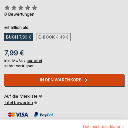
Bewertung::
0%
0
Bewertungen
erhältlich als:
BUCH
7,99 €
E-BOOK
4,49 €
7,99 €
inkl. MwSt. /
portofrei
sofort verfügbar
IN DEN WARENKORB
Auf die Merkliste
Titel bewerten
Datenschutzerklärung