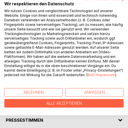
Wir respektieren den Datenschutz
Wir nutzen Cookies und vergleichbare Technologien auf unserer
Website. Einige von ihnen sind essenziell und technisch notwendig.
BESCHREIBUNG
Daneben verwenden wir Analysemethoden (z. B. Cookies oder
Fingerprints sowie serverseitiges Tracking), um zu messen, wie häufig
unsere Seite besucht und wie sie genutzt wird. Wir verwenden
Trackingtechnologien zu Marketingzwecken und setzen hierzu
Sechs kurze Geschichten für Kinder im Alter zwischen 3
serverseitiges Tracking sowie auch Drittanbieter ein, wodurch ggf.
und 7 Jahren, liebevoll illustriert.
geräteübergreifend Cookies, Fingerprints, Tracking-Pixel, IP-Adressen
Der kleine Max lebt mit seiner Schwester Lotte, Papa und
sowie gehashte E-Mail-Adressen genutzt werden. Auf unserer Seite
betten wir zudem Drittinhalte von anderen Anbietern ein (Video-
Mama in Maushausen, einem Ort gar nicht so weit von hier.
Plattformen). Wir haben auf die weitere Datenverarbeitung und ein
Dort erlebt er all die schönen Dinge, die Kinder so erleben,
etwaiges Tracking durch den Drittanbieter keinen Einfluss. Mit deiner
wenn sie die Welt entdecken. Dazu gehört natürlich auch
Einstellung willigst du in die oben beschriebenen Vorgänge ein. Du
das ein oder andere haarsträubende Abenteuer.
kannst deine Einwilligung (z. B. im Footer unter „Privacy-Einstellungen“)
jederzeit mit Wirkung für die Zukunft widerrufen. (
BoD-Impressum
)
Mit den humorvoll geschriebenen Maxe Geschichten, die
den Alltag der Kinder in den Mittelpunkt rücken, kann sich
jedes Kind identifizieren.
ABLEHNEN
ANPASSEN
ALLE AKZEPTIEREN
AUTOR/IN
PRESSESTIMMEN