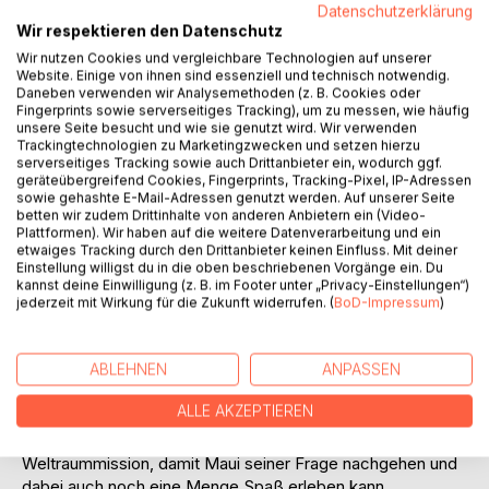
Datenschutzerklärung
Wir respektieren den Datenschutz
Wir nutzen Cookies und vergleichbare Technologien auf unserer
Website. Einige von ihnen sind essenziell und technisch notwendig.
Daneben verwenden wir Analysemethoden (z. B. Cookies oder
Fingerprints sowie serverseitiges Tracking), um zu messen, wie häufig
unsere Seite besucht und wie sie genutzt wird. Wir verwenden
Trackingtechnologien zu Marketingzwecken und setzen hierzu
BESCHREIBUNG
serverseitiges Tracking sowie auch Drittanbieter ein, wodurch ggf.
geräteübergreifend Cookies, Fingerprints, Tracking-Pixel, IP-Adressen
sowie gehashte E-Mail-Adressen genutzt werden. Auf unserer Seite
Als er in einem Kinderlied hört, dass der Mond aus Käse
betten wir zudem Drittinhalte von anderen Anbietern ein (Video-
bestehen soll, lässt dieser Gedanke den kleinen Mäuserich
Plattformen). Wir haben auf die weitere Datenverarbeitung und ein
etwaiges Tracking durch den Drittanbieter keinen Einfluss. Mit deiner
Maui Mausen nicht mehr los. Seine Familie schmunzelt
Einstellung willigst du in die oben beschriebenen Vorgänge ein. Du
zwar über seine Fantasie, nimmt seine Neugier jedoch
kannst deine Einwilligung (z. B. im Footer unter „Privacy-Einstellungen“)
ernst, unterstützt ihn bei seiner Suche nach Antworten und
jederzeit mit Wirkung für die Zukunft widerrufen. (
BoD-Impressum
)
lässt ihm zugleich Raum, eigene Erkenntnisse zu sammeln
und Zusammenhänge selbst zu erschließen.
ABLEHNEN
ANPASSEN
Mit Abenteuerlust und Erfindergeist begeben sich drei
ALLE AKZEPTIEREN
Generationen Mäuseriche der Familie Mausen in einer
selbstgebauten Mondrakete auf eine außergewöhnliche
Weltraummission, damit Maui seiner Frage nachgehen und
dabei auch noch eine Menge Spaß erleben kann.