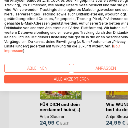
wir Analysemethoden (z. B. Cookies oder Fingerprints sowie serverseitig
Tracking), um zu messen, wie häufig unsere Seite besucht und wie sie ge
wird. Wir verwenden Trackingtechnologien zu Marketingzwecken und se
hierzu serverseitiges Tracking sowie auch Drittanbieter ein, wodurch ggf.
geräteübergreifend Cookies, Fingerprints, Tracking-Pixel, IP-Adressen s
gehashte E-Mail-Adressen genutzt werden. Auf unserer Seite betten wir
WEITERE TITEL BEI
Bo
Drittinhalte von anderen Anbietern ein (Video-Plattformen). Wir haben auf
weitere Datenverarbeitung und ein etwaiges Tracking durch den Drittanbi
keinen Einfluss. Mit deiner Einstellung willigst du in die oben beschriebe
Vorgänge ein. Du kannst deine Einwilligung (z. B. im Footer unter „Privacy-
Einstellungen“) jederzeit mit Wirkung für die Zukunft widerrufen. (
BoD-
Impressum
)
ABLEHNEN
ANPASSEN
ALLE AKZEPTIEREN
FÜR DICH und dein
Wie WUN
verdammt hübs(...)
bist du de
dio
Antje Sleuser
Antje Sleus
iam
24,99 €
24,99 €
Buch
h