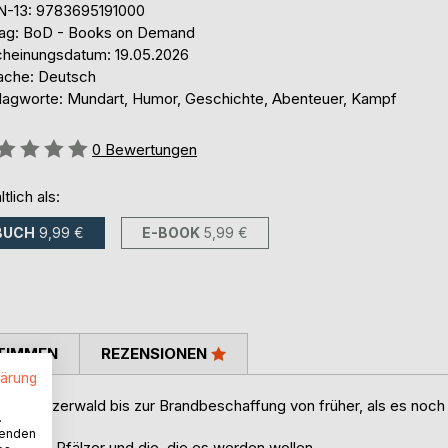
N-13: 9783695191000
lag: BoD - Books on Demand
cheinungsdatum: 19.05.2026
ache: Deutsch
lagworte: Mundart, Humor, Geschichte, Abenteuer, Kampf
ertung::
0
Bewertungen
ltlich als:
BUCH
9,99 €
E-BOOK
5,99 €
TIMMEN
REZENSIONEN
lärung
 im Pfälzerwald bis zur Brandbeschaffung von früher, als es noch
.
wenden
ür echte Pfälzer und die, die es werden wollen.