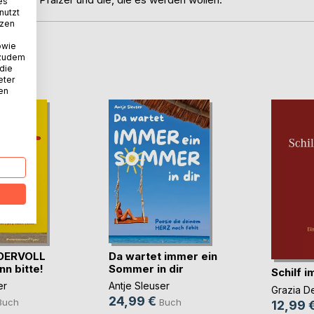
es
nutzt
tzen
owie
 zudem
D
 die
eter
nen
DERVOLL
Da wartet immer ein
nn bitte!
Sommer in dir
Schilf 
er
Antje Sleuser
Grazia D
24,99 €
Buch
Buch
12,99 