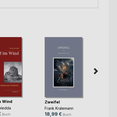
im Wind
Zweifel
Liebe
eledda
Frank Kralemann
Frank 
€
18,99 €
21,9
Buch
Buch