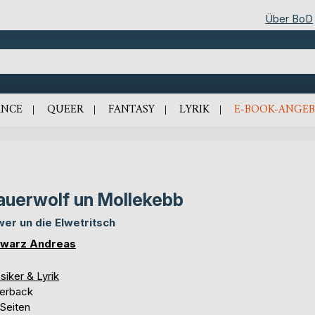
Über BoD
NCE
QUEER
FANTASY
LYRIK
E-BOOK-ANGEB
uerwolf un Mollekebb
er un die Elwetritsch
warz Andreas
siker & Lyrik
erback
 Seiten