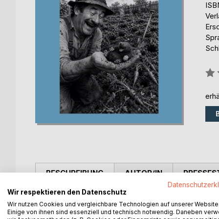
ISB
Ver
Ers
Spr
Sch
Bew
0%
erhä
BESCHREIBUNG
AUTOR/IN
PRESSES
Datenschutzerk
Wir respektieren den Datenschutz
Vom totalen Krieg im Garten über Elwetritschejagd
Wir nutzen Cookies und vergleichbare Technologien auf unserer Website
Winter gab.
Einige von ihnen sind essenziell und technisch notwendig. Daneben ver
Lustige, ernste, lehrreiche Gedichten in Mundart f