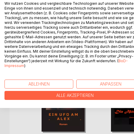
Berlin-Krimi.
Wir nutzen Cookies und vergleichbare Technologien auf unserer Website
Berlin 1983. Doping im DDR Sport.
Einige von ihnen sind essenziell und technisch notwendig. Daneben ver
wir Analysemethoden (z. B. Cookies oder Fingerprints sowie serverseitig
Berliner Journalist will Beweise hierfür recherchier
Tracking), um zu messen, wie häufig unsere Seite besucht und wie sie ge
Durch die Staatssicherheit gerät er in Lebensgefah
wird. Wir verwenden Trackingtechnologien zu Marketingzwecken und se
hierzu serverseitiges Tracking sowie auch Drittanbieter ein, wodurch ggf.
geräteübergreifend Cookies, Fingerprints, Tracking-Pixel, IP-Adressen s
gehashte E-Mail-Adressen genutzt werden. Auf unserer Seite betten wir
Drittinhalte von anderen Anbietern ein (Video-Plattformen). Wir haben auf
WEITERE TITEL BEI
Bo
weitere Datenverarbeitung und ein etwaiges Tracking durch den Drittanbi
keinen Einfluss. Mit deiner Einstellung willigst du in die oben beschriebe
Vorgänge ein. Du kannst deine Einwilligung (z. B. im Footer unter „Privacy-
Einstellungen“) jederzeit mit Wirkung für die Zukunft widerrufen. (
BoD-
Impressum
)
ABLEHNEN
ANPASSEN
ALLE AKZEPTIEREN