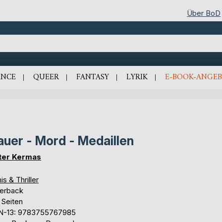
Über BoD
NCE
QUEER
FANTASY
LYRIK
E-BOOK-ANGEB
uer - Mord - Medaillen
ter Kermas
is & Thriller
erback
 Seiten
N-13: 9783755767985