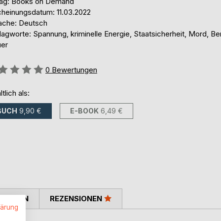
lag: Books on Demand
cheinungsdatum: 11.03.2022
ache: Deutsch
agworte: Spannung, kriminelle Energie, Staatsicherheit, Mord, Ber
er
ertung::
0
Bewertungen
ltlich als:
BUCH
9,90 €
E-BOOK
6,49 €
TIMMEN
REZENSIONEN
lärung