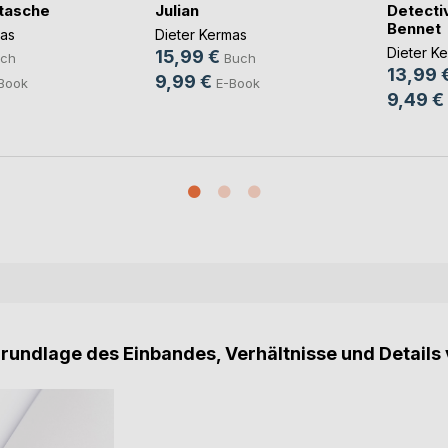
tasche
Julian
Detecti
Bennet
mas
Dieter Kermas
Dieter K
15,99 €
ch
Buch
13,99 
9,99 €
Book
E-Book
9,49 €
Grundlage des Einbandes, Verhältnisse und Details 