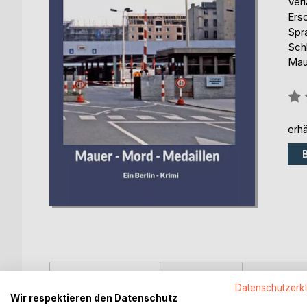
Ver
Ers
Spr
Schl
Mau
Bew
0%
erhä
BESCHREIBUNG
AUTOR/IN
PRESSES
Datenschutzerk
Wir respektieren den Datenschutz