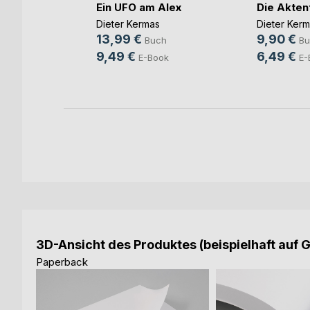
der
Ein UFO am Alex
Die Akten
Dieter Kermas
Dieter Ker
13,99 €
9,90 €
ch
Buch
Bu
9,49 €
6,49 €
ok
E-Book
E-
3D-Ansicht des Produktes (beispielhaft auf 
Paperback