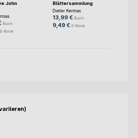
ve John
Blättersammlung
Die I
Affen
Dieter Kermas
ermas
Dieter
13,99 €
Buch
€
9,80
Buch
9,49 €
E-Book
7,49
E-Book
variieren)