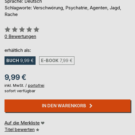
Sprache: Deutsch
Schlagworte: Verschwörung, Psychatrie, Agenten, Jagd,
Rache
Bewertung::
0%
0
Bewertungen
erhältlich als:
BUCH
9,99 €
E-BOOK
7,99 €
9,99 €
inkl. MwSt. /
portofrei
sofort verfügbar
IN DEN WARENKORB
Auf die Merkliste
Titel bewerten