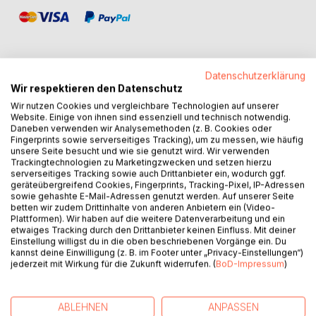
Datenschutzerklärung
Wir respektieren den Datenschutz
BESCHREIBUNG
Wir nutzen Cookies und vergleichbare Technologien auf unserer
Website. Einige von ihnen sind essenziell und technisch notwendig.
Daneben verwenden wir Analysemethoden (z. B. Cookies oder
Ein soziopathischer Serienmörder, ein psychopathischer
Fingerprints sowie serverseitiges Tracking), um zu messen, wie häufig
Ex-Agent und ein recht normaler Insasse treffen sich in
unsere Seite besucht und wie sie genutzt wird. Wir verwenden
Trackingtechnologien zu Marketingzwecken und setzen hierzu
einer Psychiatrie, was passiert... Sie scheinen Schach zu
serverseitiges Tracking sowie auch Drittanbieter ein, wodurch ggf.
spielen, jedoch dies nur als Tarnung.
geräteübergreifend Cookies, Fingerprints, Tracking-Pixel, IP-Adressen
Ihr Feind, der Psychiater, der ihnen sicherlich nicht helfen
sowie gehashte E-Mail-Adressen genutzt werden. Auf unserer Seite
betten wir zudem Drittinhalte von anderen Anbietern ein (Video-
will,
Plattformen). Wir haben auf die weitere Datenverarbeitung und ein
Ihr Verbündeter, ein zu kluger normaler Junge.
etwaiges Tracking durch den Drittanbieter keinen Einfluss. Mit deiner
Ihr Problem, sie haben keine Ahnung ob sie einander trauen
Einstellung willigst du in die oben beschriebenen Vorgänge ein. Du
kannst deine Einwilligung (z. B. im Footer unter „Privacy-Einstellungen“)
können.
jederzeit mit Wirkung für die Zukunft widerrufen. (
BoD-Impressum
)
Ob sie alle schaffen zu fliehen, ob sie es überhaupt
versuchen, ob sie an sich nur Marionetten in einem viel
größeren Spiel sind, oder ob es sich hierbei nur um die
ABLEHNEN
ANPASSEN
Fantasie eines Verrückten handelt?