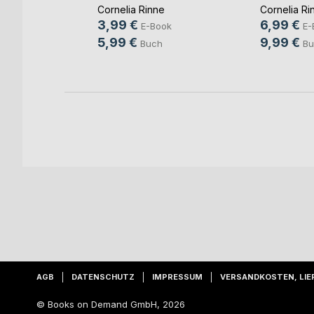
ei(...)
Cornelia Rinne
Cornelia Ri
ann
3,99 €
6,99 €
E-Book
E-
ok
5,99 €
9,99 €
Buch
Bu
ch
AGB
DATENSCHUTZ
IMPRESSUM
VERSANDKOSTEN, LIE
© Books on Demand GmbH, 2026