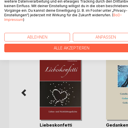
weitere Datenverarbeitung und ein etwaiges Tracking durch den Drittanbi
Eine bildhaft schöne Maske kann Ausdruckslosigk
keinen Einfluss. Mit deiner Einstellung willigst du in die oben beschriebe
verbergen ... Sie kann aber ebenso Spannung erze
Vorgänge ein. Du kannst deine Einwilligung (z. B. im Footer unter „Privacy-
bis dahin gut behütet hat.
Einstellungen“) jederzeit mit Wirkung für die Zukunft widerrufen. (
BoD-
Impressum
)
ABLEHNEN
ANPASSEN
WEITERE TITEL BEI
Bo
ALLE AKZEPTIEREN
spur des
Liebeskonfetti
Gedanke