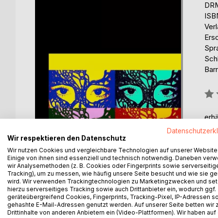
DRM
ISB
Ver
Ers
Spr
Sch
Barr
Bew
0%
erhä
Datenschutzerk
Wir respektieren den Datenschutz
Wir nutzen Cookies und vergleichbare Technologien auf unserer Website
Einige von ihnen sind essenziell und technisch notwendig. Daneben ver
wir Analysemethoden (z. B. Cookies oder Fingerprints sowie serverseitig
Tracking), um zu messen, wie häufig unsere Seite besucht und wie sie ge
wird. Wir verwenden Trackingtechnologien zu Marketingzwecken und se
hierzu serverseitiges Tracking sowie auch Drittanbieter ein, wodurch ggf.
BESCHREIBUNG
AUTOR/IN
PRESSES
geräteübergreifend Cookies, Fingerprints, Tracking-Pixel, IP-Adressen s
gehashte E-Mail-Adressen genutzt werden. Auf unserer Seite betten wir
Drittinhalte von anderen Anbietern ein (Video-Plattformen). Wir haben auf