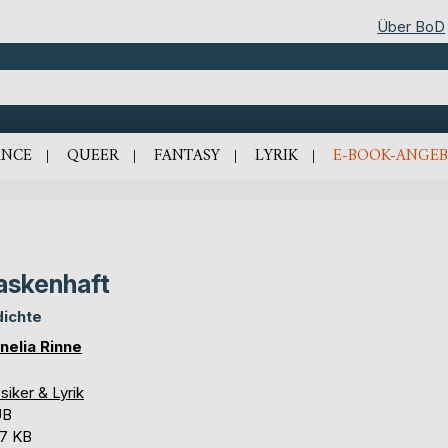
Über BoD
NCE
QUEER
FANTASY
LYRIK
E-BOOK-ANGEB
skenhaft
ichte
nelia Rinne
siker & Lyrik
UB
,7 KB