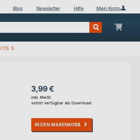
Blog
Newsletter
Hilfe
Mein Konto
Mein Wa
OTE %
3,99 €
inkl. MwSt.
sofort verfügbar als Download
IN DEN WARENKORB