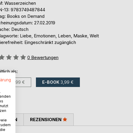
: Wasserzeichen
N-13: 9783749487844
lag: Books on Demand
cheinungsdatum: 27.02.2019
ache: Deutsch
lagworte: Liebe, Emotionen, Leben, Maske, Welt
ierefreiheit: Eingeschränkt zugänglich
ertung::
0
Bewertungen
ltlich als:
lärung
BUCH
9,99 €
E-BOOK
3,99 €
.
wenden
es
nutzt
tzen
TIMMEN
REZENSIONEN
owie
 zudem
 die