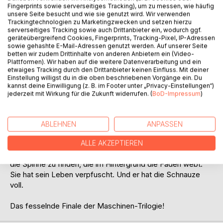
Fingerprints sowie serverseitiges Tracking), um zu messen, wie häufig
unsere Seite besucht und wie sie genutzt wird. Wir verwenden
Trackingtechnologien zu Marketingzwecken und setzen hierzu
serverseitiges Tracking sowie auch Drittanbieter ein, wodurch ggf.
geräteübergreifend Cookies, Fingerprints, Tracking-Pixel, IP-Adressen
BESCHREIBUNG
sowie gehashte E-Mail-Adressen genutzt werden. Auf unserer Seite
betten wir zudem Drittinhalte von anderen Anbietern ein (Video-
Plattformen). Wir haben auf die weitere Datenverarbeitung und ein
Nach den Geschehnissen in Genf kehrt Sam nach Zürich
etwaiges Tracking durch den Drittanbieter keinen Einfluss. Mit deiner
Einstellung willigst du in die oben beschriebenen Vorgänge ein. Du
zurück. Aber für ihn ist nichts mehr so wie zuvor.
kannst deine Einwilligung (z. B. im Footer unter „Privacy-Einstellungen“)
Im virtuellen Hacker-Treffpunkt Electric Cat findet er nicht
jederzeit mit Wirkung für die Zukunft widerrufen. (
BoD-Impressum
)
nur unverhoffte Verbündete, sondern auch neue Fragen.
Was steckt hinter Yoshis Foto, das er in den gestohlenen
Dokumenten entdeckt? Ist es mehr als nur Zufall?
ABLEHNEN
ANPASSEN
Immer weiter verstrickt sich Sam in ein Netz aus
ALLE AKZEPTIEREN
mysteriösen Vorfällen und Täuschungen - in der Hoffnung,
die Spinne zu finden, die im Hintergrund die Fäden webt.
Sie hat sein Leben verpfuscht. Und er hat die Schnauze
voll.
Das fesselnde Finale der Maschinen-Trilogie!