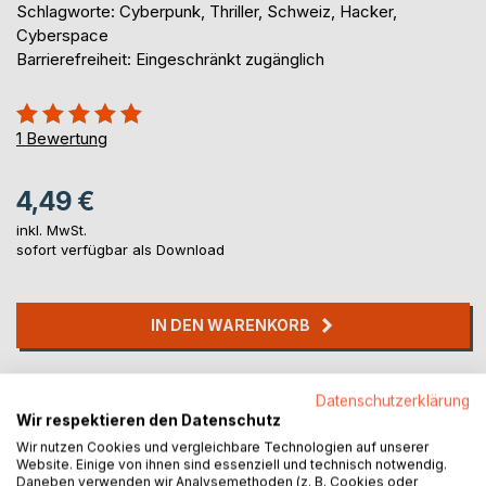
Schlagworte: Cyberpunk, Thriller, Schweiz, Hacker,
Cyberspace
Barrierefreiheit: Eingeschränkt zugänglich
Bewertung::
100%
1
Bewertung
4,49 €
inkl. MwSt.
sofort verfügbar als Download
IN DEN WARENKORB
Auf die Merkliste
Datenschutzerklärung
Titel bewerten
Wir respektieren den Datenschutz
Wir nutzen Cookies und vergleichbare Technologien auf unserer
Website. Einige von ihnen sind essenziell und technisch notwendig.
Daneben verwenden wir Analysemethoden (z. B. Cookies oder