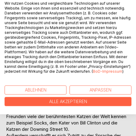
Wir nutzen Cookies und vergleichbare Technologien auf unserer
Website. Einige von ihnen sind essenziell und technisch notwendig.
Daneben verwenden wir Analysemethoden (z. B. Cookies oder
Fingerprints sowie serverseitiges Tracking), um zu messen, wie häufig
unsere Seite besucht und wie sie genutzt wird. Wir verwenden
Trackingtechnologien zu Marketingzwecken und setzen hierzu
serverseitiges Tracking sowie auch Drittanbieter ein, wodurch ggf.
geräteübergreifend Cookies, Fingerprints, Tracking-Pixel, IP-Adressen
BESCHREIBUNG
sowie gehashte E-Mail-Adressen genutzt werden. Auf unserer Seite
betten wir zudem Drittinhalte von anderen Anbietern ein (Video-
Plattformen). Wir haben auf die weitere Datenverarbeitung und ein
etwaiges Tracking durch den Drittanbieter keinen Einfluss. Mit deiner
Marsello: Mein Leben
Einstellung willigst du in die oben beschriebenen Vorgänge ein. Du
kannst deine Einwilligung (z. B. im Footer unter „Privacy-Einstellungen“)
Die Stationen eines Katers, der aus einem Tierheim kommt,
jederzeit mit Wirkung für die Zukunft widerrufen. (
BoD-Impressum
)
sein erstes Zuhause verliert und sich auf die Suche nach
einem neuen Heim begibt. Sein langer Weg führt ihn über
ABLEHNEN
ANPASSEN
Hunger und Kälte schließlich zu Sue und Sam, die ihn
aufnehmen und verwöhnen. Alleine und mit ihnen erlebt er
ALLE AKZEPTIEREN
ungewöhnliche Abenteuer und lebensbedrohende
Situationen. Marsello lernt bei seinen menschlichen
Freunden viele der berühmtesten Katzen der Welt kennen
zum Beispiel Socks, den Kater von Bill Clinton und die
Katzen der Downing Street 10.
Außerdem verschafft er sich Zutritt zu der Sprache der