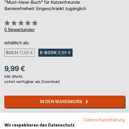
"Must-Have-Buch" für Katzenfreunde
Barrierefreiheit: Eingeschränkt zugänglich
Bewertung::
0%
0
Bewertungen
erhältlich als:
BUCH
17,00 €
E-BOOK
9,99 €
9,99 €
inkl. MwSt.
sofort verfügbar als Download
IN DEN WARENKORB
Auf die Merkliste
Datenschutzerklärung
Titel bewerten
Wir respektieren den Datenschutz