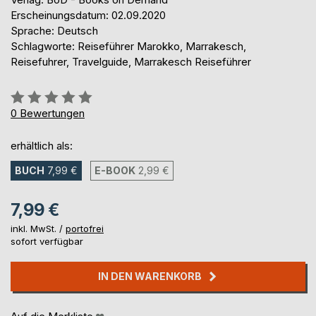
Erscheinungsdatum: 02.09.2020
Sprache: Deutsch
Schlagworte: Reiseführer Marokko, Marrakesch,
Reisefuhrer, Travelguide, Marrakesch Reiseführer
Bewertung::
0%
0
Bewertungen
erhältlich als:
BUCH
7,99 €
E-BOOK
2,99 €
7,99 €
inkl. MwSt. /
portofrei
sofort verfügbar
IN DEN WARENKORB