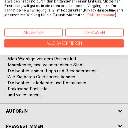
etwaiges Tracking durch den Drittanbieter keinen Einfluss. Mit deiner
und einige meiner Geheimtipps sollen Ihnen die Planung
Einstellung willigst du in die oben beschriebenen Vorgänge ein. Du
schon im Voraus erleichtern und die Vorfreude steigen
kannst deine Einwilligung (z. B. im Footer unter „Privacy-Einstellungen“)
jederzeit mit Wirkung für die Zukunft widerrufen. (
BoD-Impressum
)
lassen. Marrakesch ist eine ganz besondere Stadt, die wie
eine Oase vor dem verschneiten Atlasgebirge mitten in der
Wüste liegt. Traumhafte Szenen wie aus 1001 Nacht
ABLEHNEN
ANPASSEN
erwarten Sie und ich lade Sie ein, sich darauf einzulassen
und sich verzaubern zu lassen.
ALLE AKZEPTIEREN
Das erwartet Sie:
-Alles Wichtige vor dem Reiseantritt
-Marrakesch, eine wunderschöne Stadt
-Die besten Insider-Tipps und Besonderheiten
-Wie Sie bares Geld sparen können
-Die besten Unterkünfte und Restaurants
-Praktische Packliste
-und vieles mehr ...
AUTOR/IN
PRESSESTIMMEN