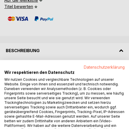
Auf die Merkliste
Titel bewerten
BESCHREIBUNG
In diesem persönlichen Stadtführer erwarten den Leser
Datenschutzerklärung
Wir respektieren den Datenschutz
konkrete Ideen und Anregungen, um einen unvergesslichen
Urlaub in Marrakesch zu erleben. Ich habe praktische
Wir nutzen Cookies und vergleichbare Technologien auf unserer
Website. Einige von ihnen sind essenziell und technisch notwendig.
Tipps, die auch für den kleinen Geldbeutel geeignet sind,
Daneben verwenden wir Analysemethoden (z. B. Cookies oder
Hintergrundinformationen und spannende Ausflugsziele für
Fingerprints sowie serverseitiges Tracking), um zu messen, wie häufig
Sie zusammengetragen und präsentiere Ihnen diese in
unsere Seite besucht und wie sie genutzt wird. Wir verwenden
Trackingtechnologien zu Marketingzwecken und setzen hierzu
übersichtlicher Form.
serverseitiges Tracking sowie auch Drittanbieter ein, wodurch ggf.
Als Reisende und Liebhaberin Marrakeschs hoffe ich, dass
geräteübergreifend Cookies, Fingerprints, Tracking-Pixel, IP-Adressen
dieser Text auch Sie inspiriert, selbst eine Reise in die rote
sowie gehashte E-Mail-Adressen genutzt werden. Auf unserer Seite
betten wir zudem Drittinhalte von anderen Anbietern ein (Video-
Stadt Marokkos zu wagen.
Plattformen). Wir haben auf die weitere Datenverarbeitung und ein
Informationen zu den bekanntesten Sehenswürdigkeiten