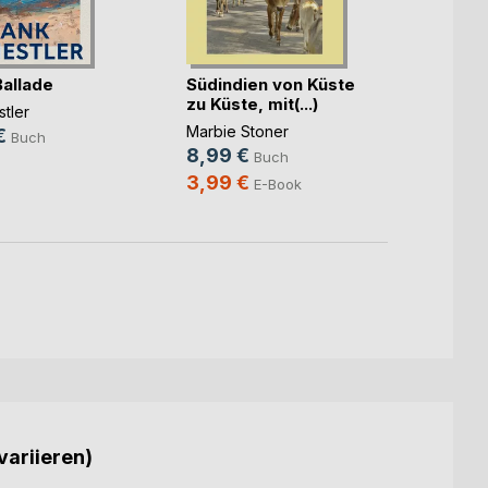
Chron
Luxem
Ballade
Südindien von Küste
Henr
zu Küste, mit(...)
Carole
tler
49,4
Marbie Stoner
€
Buch
8,99 €
13,9
Buch
3,99 €
E-Book
variieren)