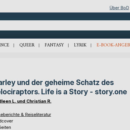
Über BoD
NCE
QUEER
FANTASY
LYRIK
E-BOOK-ANGEB
rley und der geheime Schatz des
lociraptors. Life is a Story - story.one
leen L. und Christian R.
eberichte & Reiseliteratur
dcover
Seiten