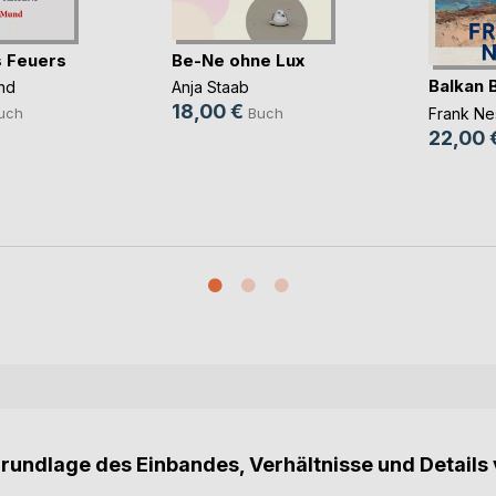
 Feuers
Be-Ne ohne Lux
Balkan 
nd
Anja Staab
18,00 €
Frank Nes
uch
Buch
22,00 
Grundlage des Einbandes, Verhältnisse und Details 