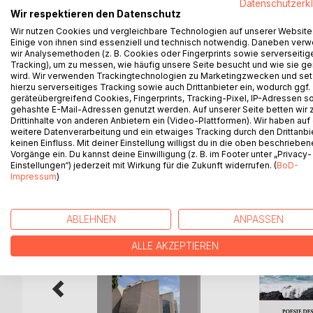
Datenschutzerk
Marley ist ein 9-jähriges Mädchen aus einem klei
Wir respektieren den Datenschutz
Kalksteinwerk. Eines Tages entdeckt sie einen Din
Wir nutzen Cookies und vergleichbare Technologien auf unserer Website
unbedingt haben möchte. Und genau das bringt sie
Einige von ihnen sind essenziell und technisch notwendig. Daneben ver
in eine Zeit, die sie nie erwartet haben. Alles, wo
wir Analysemethoden (z. B. Cookies oder Fingerprints sowie serverseitig
Tracking), um zu messen, wie häufig unsere Seite besucht und wie sie ge
und lebendig. Mit einem Kompass und einer uralte
wird. Wir verwenden Trackingtechnologien zu Marketingzwecken und se
Schatzsuche. Alles, was schon längst ausgestorben 
hierzu serverseitiges Tracking sowie auch Drittanbieter ein, wodurch ggf.
und spannende Gebiete beginnt auf der Suche na
geräteübergreifend Cookies, Fingerprints, Tracking-Pixel, IP-Adressen s
gehashte E-Mail-Adressen genutzt werden. Auf unserer Seite betten wir
Drittinhalte von anderen Anbietern ein (Video-Plattformen). Wir haben auf
weitere Datenverarbeitung und ein etwaiges Tracking durch den Drittanbi
keinen Einfluss. Mit deiner Einstellung willigst du in die oben beschriebe
Vorgänge ein. Du kannst deine Einwilligung (z. B. im Footer unter „Privacy-
WEITERE TITEL BEI
Bo
Einstellungen“) jederzeit mit Wirkung für die Zukunft widerrufen. (
BoD-
Impressum
)
ABLEHNEN
ANPASSEN
ALLE AKZEPTIEREN