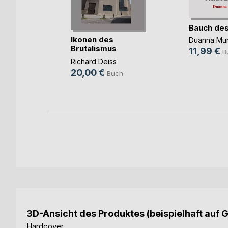
Bauch des
Ikonen des
er
Duanna Mu
Brutalismus
 Hügel
11,99 €
B
Richard Deiss
20,00 €
Buch
h
ok
3D-Ansicht des Produktes (beispielhaft auf 
Hardcover