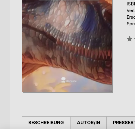
ISB
Verl
Ers
Spr
Bew
0%
BESCHREIBUNG
AUTOR/IN
PRESSES