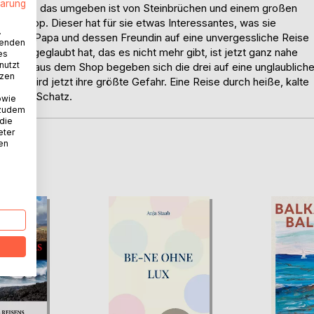
lärung
nen Dorf, das umgeben ist von Steinbrüchen und einem großen
ofanshop. Dieser hat für sie etwas Interessantes, was sie
.
, ihren Papa und dessen Freundin auf eine unvergessliche Reise
wenden
von man geglaubt hat, das es nicht mehr gibt, ist jetzt ganz nahe
es
nutzt
n Karte aus dem Shop begeben sich die drei auf eine unglaublich
tzen
ist, wird jetzt ihre größte Gefahr. Eine Reise durch heiße, kalte
ch dem Schatz.
owie
 zudem
 die
eter
nen
D