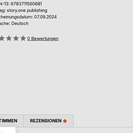
N-13: 9783711560681
ag: story.one publishing
cheinungsdatum: 07.09.2024
ache: Deutsch
ertung::
0
Bewertungen
TIMMEN
REZENSIONEN