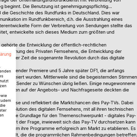
 beginnt. Die Benutzung ist genehmigungspflichtig...
 die Geschichte des Rundfunks in Deutschland. Dies war
unikation im Rundfunkbereich, d.h. die Ausstrahlung eines
terentwickelte Form der Verbreitung von Sendungen stellte das
itet, entwickelte sich dieses Medium zum größten und
ehörte die Entwicklung der öffentlich-rechtlichen
 Entstehung des Privaten Fernsehens, die Entwicklung der
lärung
 jüngster Zeit die sogenannte Revolution durch das digitale
.
ay-TV-Sender Premiere und 5 Jahre später DF1, die anfangs
wenden
es
ten gefeiert wurden. Mittlerweile sind die begeisternden Stimmen
nutzt
r beiden Sender zu Wünschen übrig ließen. Einige neugewonnene
tzen
chstellen auf der Angebots- und Nachfrageseite deckten die
owie
 zudem
Ergebnisse und reflektiert die Marktchancen des Pay-TVs. Dabei
 die
tte Revolution des digitalen Fernsehens, mit all ihren technischen
eter
chzeitig die Grundlage für den Themenschwerpunkt - digitales Pay-
nen
hung mit der Frage, inwieweit sich das Pay-TV durchsetzen kann
ollten, um ihre Programme erfolgreich am Markt zu etablieren. Es
gestellt, die die programmlichen Rahmenbedingungen betreffen