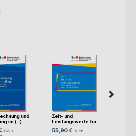
]
echnung und
Zeit- und
Künst
ng im (...)
Leistungswerte für
Intell
die K(...)
€
55,90 €
Buch
Buch
Mitte
Sven S