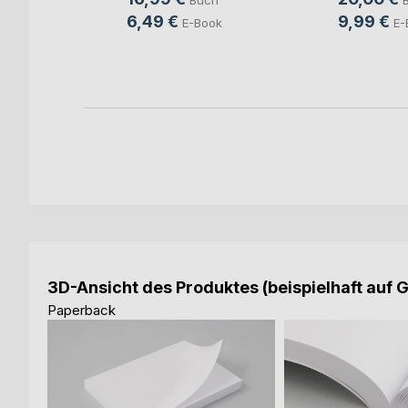
Buch
ch
6,49 €
9,99 €
E-Book
E-
ook
3D-Ansicht des Produktes (beispielhaft auf 
Paperback