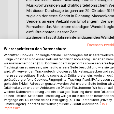
Musikvorführungen auf drahtlos telefonischem Weg
Mit dieser Durchsage begann am 29. Oktober 1923
zugleich der erste Schritt in Richtung Massenkomm
Senders an eine Vielzahl von Empfängern. Die wei
Fernsehen dar. Von einem ständigen Wandel begle
einflußreichsten unserer Zeit.
Zu diesem fast 8 Jahrzehnte andauernden Wandel g
Fernsehanstalten hin zum Dualen System, bzw. die
Datenschutzerk
technischen Empfangbarkeit (Kabel, Satellit) und in
Wir respektieren den Datenschutz
Fernsehen.
Wir nutzen Cookies und vergleichbare Technologien auf unserer Website
Vor diesem Hintergrund entstand 1991 der erste P
Einige von ihnen sind essenziell und technisch notwendig. Daneben ver
wir Analysemethoden (z. B. Cookies oder Fingerprints sowie serverseitig
euphorisch als neue zukunftsträchtige Fernsehwel
Tracking), um zu messen, wie häufig unsere Seite besucht und wie sie ge
etwas gedämpft worden, da die Erfolgszahlen de
wird. Wir verwenden Trackingtechnologien zu Marketingzwecken und se
Erkenntnisse und die Aufdeckungen einiger Schwa
hierzu serverseitiges Tracking sowie auch Drittanbieter ein, wodurch ggf.
geräteübergreifend Cookies, Fingerprints, Tracking-Pixel, IP-Adressen s
Gründe für den mangelnden Erfolg auf.
gehashte E-Mail-Adressen genutzt werden. Auf unserer Seite betten wir
Die vorliegende Studie zeigt eine Analyse dieser 
Drittinhalte von anderen Anbietern ein (Video-Plattformen). Wir haben auf
stellt sie zunächst die von vielen angepriesene dri
weitere Datenverarbeitung und ein etwaiges Tracking durch den Drittanbi
und inhaltlichen Neuerungen vor. Dies bildet glei
keinen Einfluss. Mit deiner Einstellung willigst du in die oben beschriebe
Vorgänge ein. Du kannst deine Einwilligung (z. B. im Footer unter „Privacy-
TV. Insbesondere beschäftigt sich diese Untersuc
Einstellungen“) jederzeit mit Wirkung für die Zukunft widerrufen. (
BoD-
und welche Überlegungen die Anbieter anstellen s
Impressum
)
werden hierbei übergreifende Zusammenhänge dar