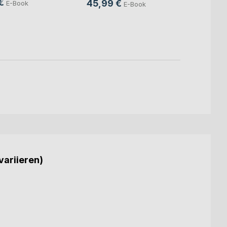
€
45,99 €
E-Book
E-Book
24,9
18,9
variieren)