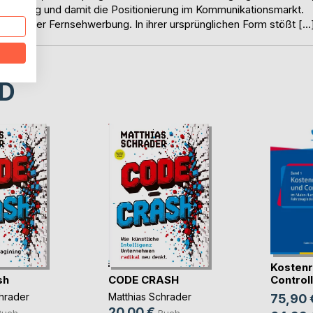
nanzierung und damit die Positionierung im Kommunikationsmarkt.
lematik der Fernsehwerbung. In ihrer ursprünglichen Form stößt […
D
Kostenr
sh
CODE CRASH
Controlli
hrader
Matthias Schrader
75,90 
20,00 €