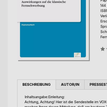
Pap
144
ISB
Ver
Ers
Spr
Schl
Fer
Bew
0%
BESCHREIBUNG
AUTOR/IN
PRESSES
Inhaltsangabe:Einleitung:
Achtung, Achtung! Hier ist die Sendestelle im V
machen Ihnen davon Mitteilung, daß am heutigen T