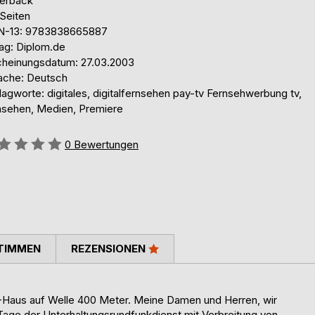
erback
 Seiten
N-13: 9783838665887
lag: Diplom.de
cheinungsdatum: 27.03.2003
ache: Deutsch
agworte: digitales, digitalfernsehen pay-tv Fernsehwerbung tv,
nsehen, Medien, Premiere
ertung::
0
Bewertungen
TIMMEN
REZENSIONEN
OX-Haus auf Welle 400 Meter. Meine Damen und Herren, wir
age der Unterhaltungsrundfunkdienst mit Verbreitung von