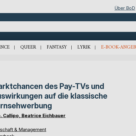
Über BoD
NCE
QUEER
FANTASY
LYRIK
E-BOOK-ANGEB
rktchancen des Pay-TVs und
swirkungen auf die klassische
ernsehwerbung
. Callipo, Beatrice Eichbauer
tschaft & Management