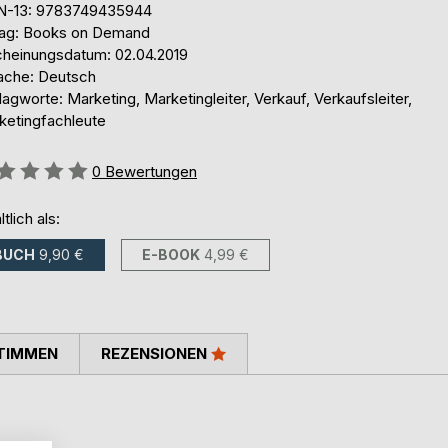
N-13: 9783749435944
lag: Books on Demand
cheinungsdatum: 02.04.2019
ache: Deutsch
agworte: Marketing, Marketingleiter, Verkauf, Verkaufsleiter,
ketingfachleute
ertung::
0
Bewertungen
ltlich als:
BUCH
9,90 €
E-BOOK
4,99 €
TIMMEN
REZENSIONEN