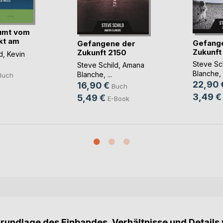
umt vom
kt am
Gefang
Gefangene der
Zukunft
Zukunft 2150
d
,
Kevin
Steve Sc
Steve Schild
,
Amana
Blanche
, 
Blanche
, ...
Buch
22,90 
16,90 €
Buch
3,49 €
5,49 €
E-Book
Grundlage des Einbandes, Verhältnisse und Details 