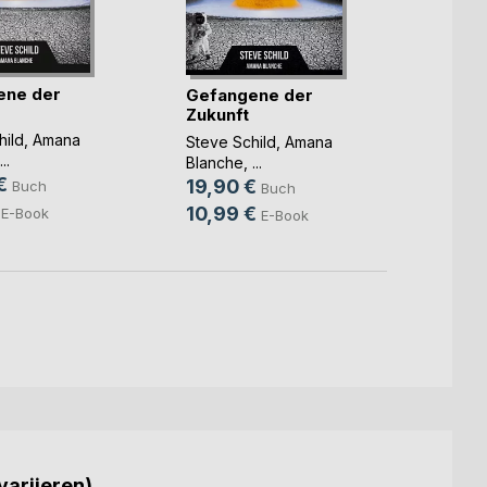
ene der
Gefangene der
Joe D
Zukunft
Zero
hild
,
Amana
Steve Schild
,
Amana
Steve 
...
Blanche
, ...
9,99
€
19,90 €
Buch
Buch
3,99
10,99 €
E-Book
E-Book
variieren)