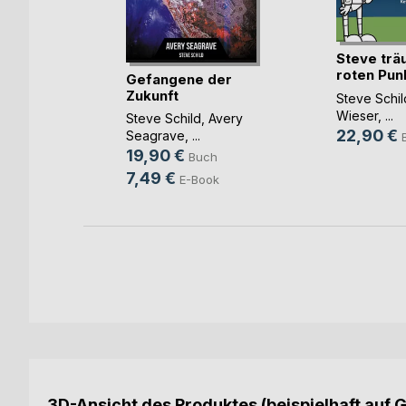
Steve trä
im
roten Pun
Gefangene der
Himmel
Zukunft
Steve Schil
Wieser
, ...
Steve Schild
,
Avery
ch
22,90 €
Seagrave
, ...
ook
19,90 €
Buch
7,49 €
E-Book
3D-Ansicht des Produktes (beispielhaft auf 