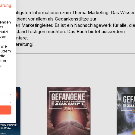
lärung
 die wichtigsten Informationen zum Thema Marketing. Das Wisse
.
che und dient vor allem als Gedankenstütze zur
wenden
omierten Marketingleiter. Es ist ein Nachschlagewerk für alle, di
es
en Wissenstand festigen möchten. Das Buch bietet ausserdem
nutzt
tzen
d Kommentare.
ungsvorbereitung!
owie
 zudem
 die
eter
nen
D