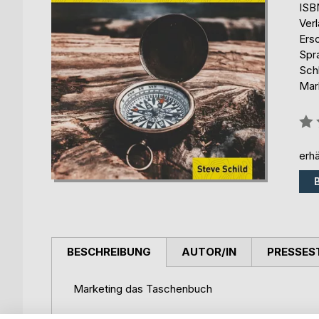
ISB
Ver
Ers
Spr
Schl
Mar
Bew
0%
erhä
BESCHREIBUNG
AUTOR/IN
PRESSES
Marketing das Taschenbuch
Das Taschenbuch zur Prüfungsvorbereitung.