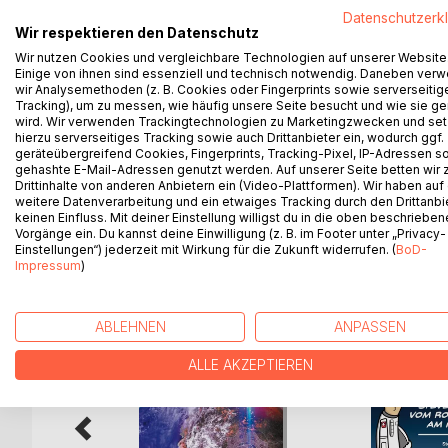
Datenschutzerk
Wir respektieren den Datenschutz
Dieses Taschenbuch vermittelt kurz und kompakt
Wir nutzen Cookies und vergleichbare Technologien auf unserer Website
in diesem Buch konzentriert sich auf das Wesentli
Einige von ihnen sind essenziell und technisch notwendig. Daneben ver
Prüfungsvorbereitung für den eidgenössischen dipl
wir Analysemethoden (z. B. Cookies oder Fingerprints sowie serverseitig
sich gut auf ihren Abschluss vorbereiten und ihr
Tracking), um zu messen, wie häufig unsere Seite besucht und wie sie ge
wird. Wir verwenden Trackingtechnologien zu Marketingzwecken und se
noch genug Platz für eigene Notizen, Formeln un
hierzu serverseitiges Tracking sowie auch Drittanbieter ein, wodurch ggf.
Der perfekte Begleiter für eine erfolgreiche Prüf
geräteübergreifend Cookies, Fingerprints, Tracking-Pixel, IP-Adressen s
gehashte E-Mail-Adressen genutzt werden. Auf unserer Seite betten wir
Drittinhalte von anderen Anbietern ein (Video-Plattformen). Wir haben auf
weitere Datenverarbeitung und ein etwaiges Tracking durch den Drittanbi
keinen Einfluss. Mit deiner Einstellung willigst du in die oben beschriebe
WEITERE TITEL BEI
Bo
Vorgänge ein. Du kannst deine Einwilligung (z. B. im Footer unter „Privacy-
Einstellungen“) jederzeit mit Wirkung für die Zukunft widerrufen. (
BoD-
Impressum
)
ABLEHNEN
ANPASSEN
ALLE AKZEPTIEREN