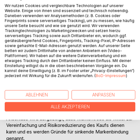
Markenbindung im Rahmen der Marketingzielsetzung wird
Wir nutzen Cookies und vergleichbare Technologien auf unserer
beschrieben, verschiedene Messmethoden werden
Website. Einige von ihnen sind essenziell und technisch notwendig.
vorgestellt und die Markenbindung in Abhängigkeit von
Daneben verwenden wir Analysemethoden (z. B. Cookies oder
Produkteigenschaften wird erläutert.
Fingerprints sowie serverseitiges Tracking), um zu messen, wie häufig
unsere Seite besucht und wie sie genutzt wird. Wir verwenden
Der zweite Teil besteht aus den theoretischen
Trackingtechnologien zu Marketingzwecken und setzen hierzu
Erklärungsansätzen der (Marken-)Bindung.
serverseitiges Tracking sowie auch Drittanbieter ein, wodurch ggf.
Zuerst wird die Sichtweise des Marketing aufgezeigt.
geräteübergreifend Cookies, Fingerprints, Tracking-Pixel, IP-Adressen
sowie gehashte E-Mail-Adressen genutzt werden. Auf unserer Seite
Dabei wird die Entwicklung von Markenbindung in
betten wir zudem Drittinhalte von anderen Anbietern ein (Video-
Abhängigkeit vom Lebensalter dargestellt. In diesem Teil
Plattformen). Wir haben auf die weitere Datenverarbeitung und ein
wird insbesondere auf den Marketing-Mix und einen damit
etwaiges Tracking durch den Drittanbieter keinen Einfluss. Mit deiner
Einstellung willigst du in die oben beschriebenen Vorgänge ein. Du
zusammenhängenden Lernprozess eingegangen. Im
kannst deine Einwilligung (z. B. im Footer unter „Privacy-Einstellungen“)
Anschluss daran werden zur Veranschaulichung
jederzeit mit Wirkung für die Zukunft widerrufen. (
BoD-Impressum
)
wesentliche Bestandteile der Marketing-Mixes der
erfolgreichen Marken "Coca-Cola", "Nivea" und "Harley-
Davidson" als Praxis-Beispiele erläutert. Danach kommt
ABLEHNEN
ANPASSEN
eine grafische Übersicht mit einer zusammenfassenden
Erklärung, wie Markenbindung beim Verbraucher entsteht.
ALLE AKZEPTIEREN
Es folgen Aspekte aus dem Beziehungsmarketing. Im
Anschluss wird aufgezeigt, dass Markentreue als Mittel zur
Vereinfachung und Risikoreduzierung des Kaufs dienen
kann und es werden Gründe für sinkende Markenbindung
genannt.