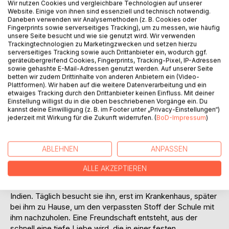
Titel bewerten
Wir nutzen Cookies und vergleichbare Technologien auf unserer
Website. Einige von ihnen sind essenziell und technisch notwendig.
Daneben verwenden wir Analysemethoden (z. B. Cookies oder
Fingerprints sowie serverseitiges Tracking), um zu messen, wie häufig
unsere Seite besucht und wie sie genutzt wird. Wir verwenden
Trackingtechnologien zu Marketingzwecken und setzen hierzu
serverseitiges Tracking sowie auch Drittanbieter ein, wodurch ggf.
geräteübergreifend Cookies, Fingerprints, Tracking-Pixel, IP-Adressen
sowie gehashte E-Mail-Adressen genutzt werden. Auf unserer Seite
betten wir zudem Drittinhalte von anderen Anbietern ein (Video-
BESCHREIBUNG
Plattformen). Wir haben auf die weitere Datenverarbeitung und ein
etwaiges Tracking durch den Drittanbieter keinen Einfluss. Mit deiner
Einstellung willigst du in die oben beschriebenen Vorgänge ein. Du
Ein junges Mädchen, eine dunkelhäutige Ausländerin, wird
kannst deine Einwilligung (z. B. im Footer unter „Privacy-Einstellungen“)
jederzeit mit Wirkung für die Zukunft widerrufen. (
BoD-Impressum
)
brutal überfallen, soll entführt und getötet werden. Zufällig
kommt ein Schulkamerad des Weges und geht zwischen
die Angreifer, wird dabei schwer verletzt. Lange liegt er im
ABLEHNEN
ANPASSEN
künstlichen Koma im Hospital, erwacht, und kann sich nur
schwer an den Vorfall erinnern.
ALLE AKZEPTIEREN
Das geheimnisvolle Mädchen kommt zu Besuch ins
Krankenhaus und es stellt sich heraus, sie kommt aus
Indien. Täglich besucht sie ihn, erst im Krankenhaus, später
bei ihm zu Hause, um den verpassten Stoff der Schule mit
ihm nachzuholen. Eine Freundschaft entsteht, aus der
schnell eine tiefe Liebe wird, die in einer festen