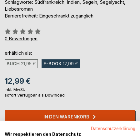
Schlagworte: Südfrankreich, Indien, Segeln, Segelyacht,
Liebesroman
Barrierefreiheit: Eingeschränkt zugänglich
Bewertung::
0%
0
Bewertungen
erhältlich als:
BUCH
21,95 €
E-BOOK
12,99 €
12,99 €
inkl. MwSt.
sofort verfügbar als Download
IN DEN WARENKORB
Datenschutzerklärung
Auf die Merkliste
Wir respektieren den Datenschutz