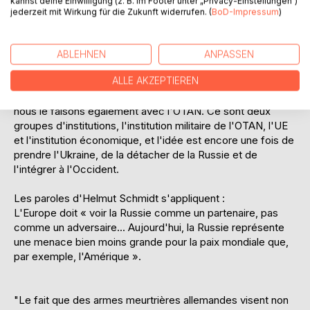
kannst deine Einwilligung (z. B. im Footer unter „Privacy-Einstellungen“)
ciblées. Le parti pro-européen s'est fixé pour objectif
jederzeit mit Wirkung für die Zukunft widerrufen. (
BoD-Impressum
)
d'intégrer au plus vite l'Ukraine dans l'UE et l'OTAN.
L'élargissement de l'UE consiste à intégrer
ABLEHNEN
ANPASSEN
économiquement l'Ukraine à l'Ouest, tout comme nous
ALLE AKZEPTIEREN
sommes sur le point d'intégrer la Pologne, la République
tchèque, la Slovaquie, les États baltes à l'Ouest, et bien sûr
nous le faisons également avec l'OTAN. Ce sont deux
groupes d'institutions, l'institution militaire de l'OTAN, l'UE
et l'institution économique, et l'idée est encore une fois de
prendre l'Ukraine, de la détacher de la Russie et de
l'intégrer à l'Occident.
Les paroles d'Helmut Schmidt s'appliquent :
L'Europe doit « voir la Russie comme un partenaire, pas
comme un adversaire... Aujourd'hui, la Russie représente
une menace bien moins grande pour la paix mondiale que,
par exemple, l'Amérique ».
"Le fait que des armes meurtrières allemandes visent non