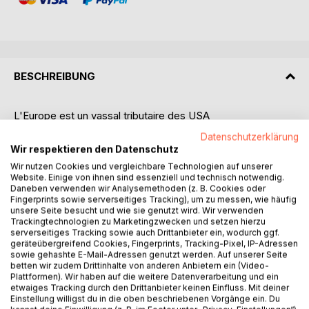
BESCHREIBUNG
L'Europe est un vassal tributaire des USA
Datenschutzerklärung
Le clown pompé Zelenskyj exige une frappe nucléaire
Wir respektieren den Datenschutz
préventive contre la Russie.
Wir nutzen Cookies und vergleichbare Technologien auf unserer
Website. Einige von ihnen sind essenziell und technisch notwendig.
On sait maintenant également que la Fondation Konrad-
Daneben verwenden wir Analysemethoden (z. B. Cookies oder
Fingerprints sowie serverseitiges Tracking), um zu messen, wie häufig
Adenauer a été fortement impliquée dans le
unsere Seite besucht und wie sie genutzt wird. Wir verwenden
bouleversement politique en Ukraine avec l'argent des
Trackingtechnologien zu Marketingzwecken und setzen hierzu
impôts allemands. Selon ses propres informations, la
serverseitiges Tracking sowie auch Drittanbieter ein, wodurch ggf.
geräteübergreifend Cookies, Fingerprints, Tracking-Pixel, IP-Adressen
Fondation Konrad-Adenauer est active en Ukraine depuis
sowie gehashte E-Mail-Adressen genutzt werden. Auf unserer Seite
1994 et y a accompagné plus de 500 projets. Elle a
betten wir zudem Drittinhalte von anderen Anbietern ein (Video-
également aidé à construire le parti de Klitschko, l
Plattformen). Wir haben auf die weitere Datenverarbeitung und ein
etwaiges Tracking durch den Drittanbieter keinen Einfluss. Mit deiner
'«Alliance démocratique ukrainienne pour les réformes»
Einstellung willigst du in die oben beschriebenen Vorgänge ein. Du
(UDAR), grâce à une «aide logistique» et à une formation