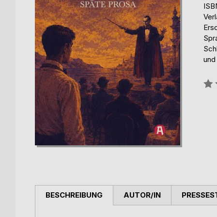
ISB
Verl
Ers
Spr
Sch
und
Bew
0%
BESCHREIBUNG
AUTOR/IN
PRESSES