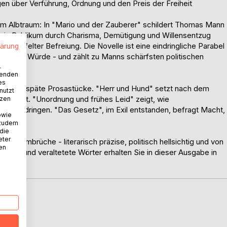
en über Verführung, Ordnung und den Preis der Freiheit
zum Albtraum: In "Mario und der Zauberer" schildert Thomas Mann
sein Publikum durch Charisma, Demütigung und Willensentzug
verzweifelter Befreiung. Die Novelle ist eine eindringliche Parabel
lärung
licher Würde - und zählt zu Manns schärfsten politischen
.
wenden
es
 weitere späte Prosastücke. "Herr und Hund" setzt nach dem
nutzt
Humanität. "Unordnung und frühes Leid" zeigt, wie
tzen
leben eindringen. "Das Gesetz", im Exil entstanden, befragt Macht,
owie
estalt.
 zudem
 die
eter
der Umbrüche - literarisch präzise, politisch hellsichtig und von
nen
agen und veraltetete Wörter erhalten Sie in dieser Ausgabe in
D