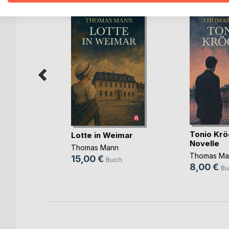
n weise
Tonio Krö
Lotte in Weimar
Novelle
,
Nicole
Thomas Mann
Thomas Ma
s
, ...
15,00 €
Buch
8,00 €
Bu