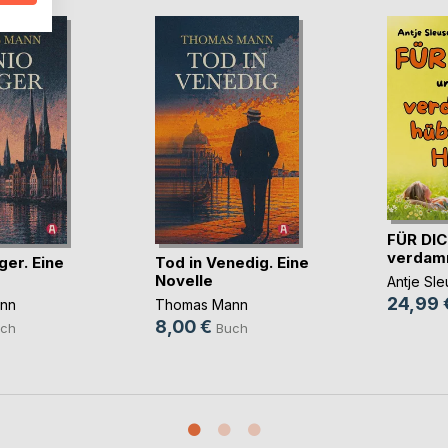
FÜR DIC
verdamm
ger. Eine
Tod in Venedig. Eine
Novelle
Antje Sle
24,99 
nn
Thomas Mann
8,00 €
ch
Buch