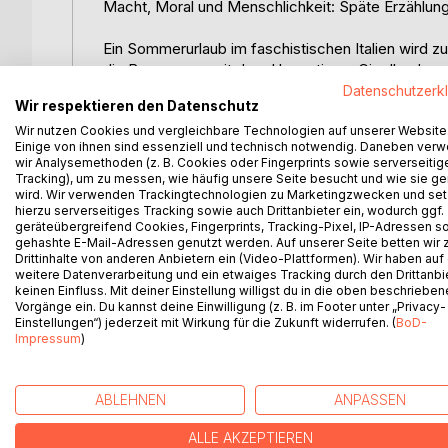
Macht, Moral und Menschlichkeit: Späte Erzählung
Ein Sommerurlaub im faschistischen Italien wird 
die Begegnung mit dem Hypnotiseur Cipolla, der 
beherrscht. Die Vorstellung eskaliert in einem Akt 
Datenschutzerk
Wir respektieren den Datenschutz
über Verführung, Gehorsam und den Verlust mensch
Wir nutzen Cookies und vergleichbare Technologien auf unserer Website
Texten.
Einige von ihnen sind essenziell und technisch notwendig. Daneben ver
wir Analysemethoden (z. B. Cookies oder Fingerprints sowie serverseitig
Ergänzt wird diese Schlüsselerzählung durch drei
Tracking), um zu messen, wie häufig unsere Seite besucht und wie sie ge
Ersten Weltkrieg ein stilles Zeichen für Maß und 
wird. Wir verwenden Trackingtechnologien zu Marketingzwecken und se
hierzu serverseitiges Tracking sowie auch Drittanbieter ein, wodurch ggf.
gesellschaftliche Krisen in das bürgerliche Privat
geräteübergreifend Cookies, Fingerprints, Tracking-Pixel, IP-Adressen s
Moral und Verantwortung am Beispiel der Moses-G
gehashte E-Mail-Adressen genutzt werden. Auf unserer Seite betten wir
Drittinhalte von anderen Anbietern ein (Video-Plattformen). Wir haben auf
weitere Datenverarbeitung und ein etwaiges Tracking durch den Drittanbi
Dieser Band versammelt Erzählungen aus einer Zeit 
keinen Einfluss. Mit deiner Einstellung willigst du in die oben beschriebe
ungebrochener Aktualität. Für fremdsprachige Pass
Vorgänge ein. Du kannst deine Einwilligung (z. B. im Footer unter „Privacy-
Fußnoten Übersetzung bzw. Begriffserklärungen.
Einstellungen“) jederzeit mit Wirkung für die Zukunft widerrufen. (
BoD-
Impressum
)
ABLEHNEN
ANPASSEN
WEITERE TITEL BEI
Bo
ALLE AKZEPTIEREN