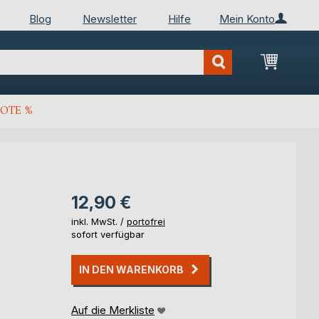
Blog
Newsletter
Hilfe
Mein Konto
Mein Wa
OTE %
12,90 €
inkl. MwSt. /
portofrei
sofort verfügbar
IN DEN WARENKORB
Auf die Merkliste