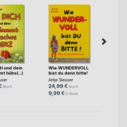
H und dein
Wie WUNDERVOLL
Da wa
t hübs(...)
bist du denn bitte!
Somme
user
Antje Sleuser
Antje 
€
24,99 €
24,9
Buch
Buch
9,99 €
9,99
E-Book