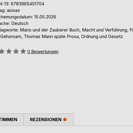
N-13: 9783965451704
ag: aionas
cheinungsdatum: 15.05.2026
ache: Deutsch
lagworte: Mario und der Zauberer Buch, Macht und Verführung, F
 Gehorsam, Thomas Mann späte Prosa, Ordnung und Gesetz
ertung::
0
Bewertungen
TIMMEN
REZENSIONEN