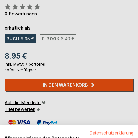
Bewertung::
0%
0
Bewertungen
erhältlich als:
BUCH
8,95 €
E-BOOK
6,49 €
8,95 €
inkl. MwSt. /
portofrei
sofort verfügbar
IN DEN WARENKORB
Auf die Merkliste
Titel bewerten
Datenschutzerklärung