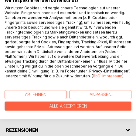
Wir respektieren den Datenschutz
Wir nutzen Cookies und vergleichbare Technologien auf unserer
Website. Einige von ihnen sind essenziell und technisch notwendig.
BESCHREIBUNG
Daneben verwenden wir Analysemethoden (z. B. Cookies oder
Fingerprints sowie serverseitiges Tracking), um zu messen, wie häufig
unsere Seite besucht und wie sie genutzt wird. Wir verwenden
Trackingtechnologien zu Marketingzwecken und setzen hierzu
Zwei Frauenschicksale, wie sie unterschiedlicher nicht sein
serverseitiges Tracking sowie auch Drittanbieter ein, wodurch ggf.
könnten, stehen im Mittelpunkt des Romans. Maria B., die
geräteübergreifend Cookies, Fingerprints, Tracking-Pixel, IP-Adressen
sowie gehashte E-Mail-Adressen genutzt werden. Auf unserer Seite
1923 geboren wurde, und Maria S., ein Kind der 1950er
betten wir zudem Drittinhalte von anderen Anbietern ein (Video-
Jahre. Erzählt werden kaleidoskopartig in einzelnen Bildern
Plattformen). Wir haben auf die weitere Datenverarbeitung und ein
die bewegenden Lebensgeschichten der beiden
etwaiges Tracking durch den Drittanbieter keinen Einfluss. Mit deiner
Einstellung willigst du in die oben beschriebenen Vorgänge ein. Du
außergewöhnlichen Persönlichkeiten, deren Ringen um ihr
kannst deine Einwilligung (z. B. im Footer unter „Privacy-Einstellungen“)
persönliches Glück berührt und erschüttert und deren
jederzeit mit Wirkung für die Zukunft widerrufen. (
BoD-Impressum
)
Wege sich überraschend kreuzen.
ABLEHNEN
ANPASSEN
AUTOR/IN
ALLE AKZEPTIEREN
PRESSESTIMMEN
REZENSIONEN