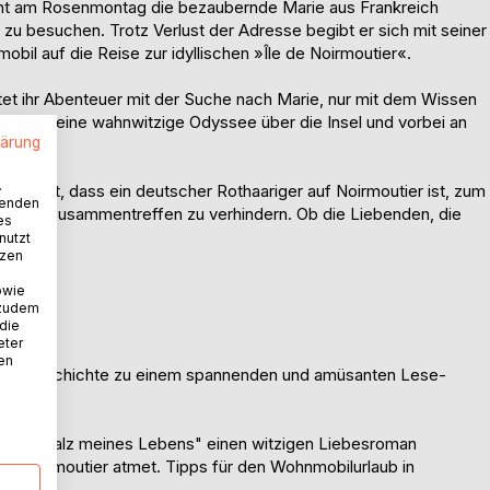
lernt am Rosenmontag die bezaubernde Marie aus Frankreich
e zu besuchen. Trotz Verlust der Adresse begibt er sich mit seiner
il auf die Reise zur idyllischen »Île de Noirmoutier«.
et ihr Abenteuer mit der Suche nach Marie, nur mit dem Wissen
 beginnt eine wahnwitzige Odyssee über die Insel und vorbei an
lärung
.
e erfährt, dass ein deutscher Rothaariger auf Noirmoutier ist, zum
wenden
hen, das Zusammentreffen zu verhindern. Ob die Liebenden, die
es
nutzt
tzen
owie
 zudem
 die
eter
nen
lle Geschichte zu einem spannenden und amüsanten Lese-
arie - Salz meines Lebens" einen witzigen Liebesroman
nsel Noirmoutier atmet. Tipps für den Wohnmobilurlaub in