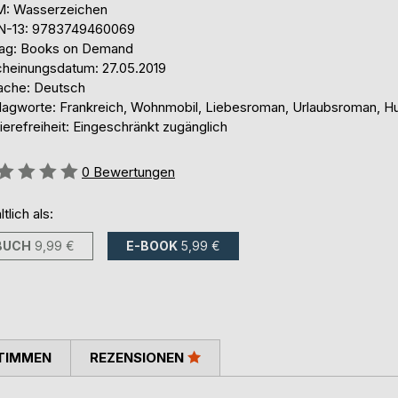
: Wasserzeichen
N-13: 9783749460069
lag: Books on Demand
cheinungsdatum: 27.05.2019
ache: Deutsch
lagworte: Frankreich, Wohnmobil, Liebesroman, Urlaubsroman, 
ierefreiheit: Eingeschränkt zugänglich
ertung::
0
Bewertungen
ltlich als:
BUCH
9,99 €
E-BOOK
5,99 €
TIMMEN
REZENSIONEN