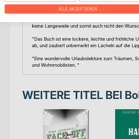
ALLE AKZEPTIEREN
"Die Abwechslung, die Wendungen in der Geschich
zuletzt die kleine Krimigeschichte erzeugen Kurzw
keine Langeweile und somit auch nicht den Wunsch
"Das Buch ist eine lockere, leichte und fröhliche
ab, und zaubert unbemerkt ein Lächeln auf die Lip
"Eine wundervolle Urlaubslektüre zum Träumen, S
und Wohnmobilisten. "
WEITERE TITEL BEI
Bo