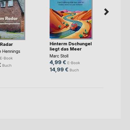
Hinterm Dschungel
Die ka
 Radar
liegt das Meer
Benjam
ne Hennings
Marc Stoll
7,99
E-Book
4,99 €
E-Book
10,9
€
Buch
14,99 €
Buch