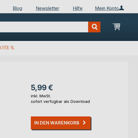
Blog
Newsletter
Hilfe
Mein Konto
Mein Wa
OTE %
5,99 €
inkl. MwSt.
sofort verfügbar als Download
IN DEN WARENKORB