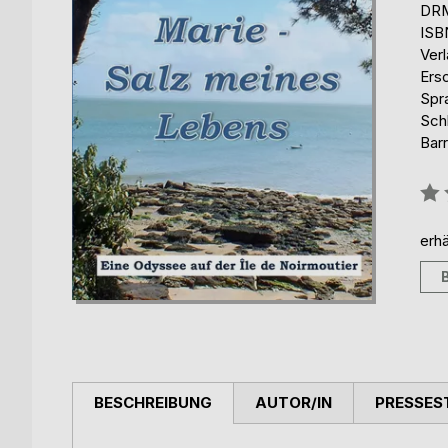
DRM
ISB
Ver
Ers
Spr
Sch
Barr
Bew
0%
erhä
BESCHREIBUNG
AUTOR/IN
PRESSES