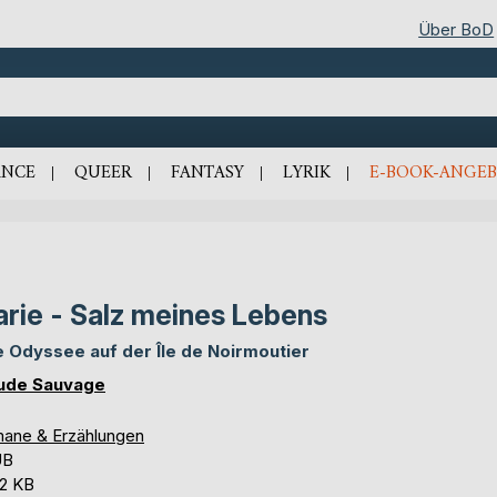
Über BoD
NCE
QUEER
FANTASY
LYRIK
E-BOOK-ANGEB
rie - Salz meines Lebens
e Odyssee auf der Île de Noirmoutier
ude Sauvage
ane & Erzählungen
UB
,2 KB