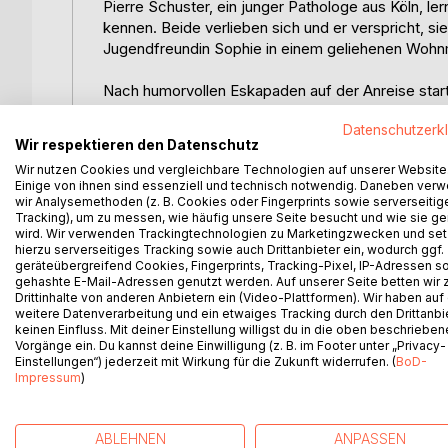
Pierre Schuster, ein junger Pathologe aus Köln, 
kennen. Beide verlieben sich und er verspricht, si
Jugendfreundin Sophie in einem geliehenen Wohnmob
Nach humorvollen Eskapaden auf der Anreise start
ihres Namens und dass ihr Vater Salzbauer ist. Es
Datenschutzerk
den tollsten Sehenswürdigkeiten.
Wir respektieren den Datenschutz
Wir nutzen Cookies und vergleichbare Technologien auf unserer Website
Auch Marie durchstreift das gesamte Eiland, als si
Einige von ihnen sind essenziell und technisch notwendig. Daneben ver
Widerwillen anderer, die mit allen Mitteln versuc
wir Analysemethoden (z. B. Cookies oder Fingerprints sowie serverseitig
zahlreichen Widerstände überwinden werden?
Tracking), um zu messen, wie häufig unsere Seite besucht und wie sie ge
wird. Wir verwenden Trackingtechnologien zu Marketingzwecken und se
hierzu serverseitiges Tracking sowie auch Drittanbieter ein, wodurch ggf.
Leser-Meinungen:
geräteübergreifend Cookies, Fingerprints, Tracking-Pixel, IP-Adressen s
gehashte E-Mail-Adressen genutzt werden. Auf unserer Seite betten wir
Drittinhalte von anderen Anbietern ein (Video-Plattformen). Wir haben auf
"Mitreißend und humorvoll"
weitere Datenverarbeitung und ein etwaiges Tracking durch den Drittanbi
keinen Einfluss. Mit deiner Einstellung willigst du in die oben beschriebe
"Überraschende Wendungen machen diese reizvo
Vorgänge ein. Du kannst deine Einwilligung (z. B. im Footer unter „Privacy-
Einstellungen“) jederzeit mit Wirkung für die Zukunft widerrufen. (
BoD-
Erlebnis."
Impressum
)
"Claude Sauvage hat mit seinem Erstlingswerk "M
vorgelegt, der auf jeder Buchseite das Flair der I
ABLEHNEN
ANPASSEN
Frankreich gibt's zum Lesespaß obendrauf."