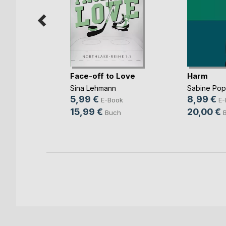
mme im
Face-off to Love
Harm
Sina Lehmann
Sabine Po
ok
5,99 €
8,99 €
E-Book
E-
h
15,99 €
20,00 €
Buch