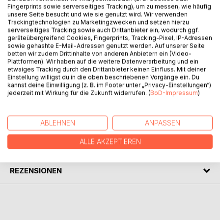
Fingerprints sowie serverseitiges Tracking), um zu messen, wie häufig
BESCHREIBUNG
unsere Seite besucht und wie sie genutzt wird. Wir verwenden
Trackingtechnologien zu Marketingzwecken und setzen hierzu
serverseitiges Tracking sowie auch Drittanbieter ein, wodurch ggf.
»Marie lernt Skifahren« ist ein Malbüchlein für Kinder ab 5
geräteübergreifend Cookies, Fingerprints, Tracking-Pixel, IP-Adressen
sowie gehashte E-Mail-Adressen genutzt werden. Auf unserer Seite
Jahren. Wir begleiten darin Marie in den Skiurlaub nach
betten wir zudem Drittinhalte von anderen Anbietern ein (Video-
Italien, wo sie einige aufregende Tage verlebt. Die liebevoll
Plattformen). Wir haben auf die weitere Datenverarbeitung und ein
per Hand geschriebenen Texte laden zum Vor- und
etwaiges Tracking durch den Drittanbieter keinen Einfluss. Mit deiner
Einstellung willigst du in die oben beschriebenen Vorgänge ein. Du
Selbstlesen ein. Die dazugehörigen Zeichnungen warten
kannst deine Einwilligung (z. B. im Footer unter „Privacy-Einstellungen“)
darauf, bunt ausgemalt zu werden.
jederzeit mit Wirkung für die Zukunft widerrufen. (
BoD-Impressum
)
AUTOR/IN
ABLEHNEN
ANPASSEN
ALLE AKZEPTIEREN
PRESSESTIMMEN
REZENSIONEN