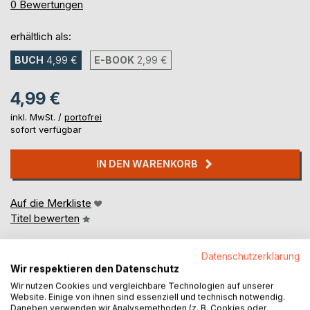
0%
0
Bewertungen
erhältlich als:
BUCH
4,99 €
E-BOOK
2,99 €
4,99 €
inkl. MwSt. /
portofrei
sofort verfügbar
IN DEN WARENKORB
Auf die Merkliste
Titel bewerten
Datenschutzerklärung
Wir respektieren den Datenschutz
Wir nutzen Cookies und vergleichbare Technologien auf unserer
Website. Einige von ihnen sind essenziell und technisch notwendig.
Daneben verwenden wir Analysemethoden (z. B. Cookies oder