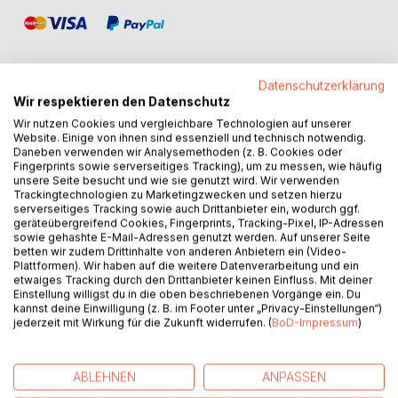
Datenschutzerklärung
Wir respektieren den Datenschutz
BESCHREIBUNG
Wir nutzen Cookies und vergleichbare Technologien auf unserer
Website. Einige von ihnen sind essenziell und technisch notwendig.
Daneben verwenden wir Analysemethoden (z. B. Cookies oder
Fingerprints sowie serverseitiges Tracking), um zu messen, wie häufig
Margit Moos, Jahrgang 1932, wurde in dem kleinen Dorf
unsere Seite besucht und wie sie genutzt wird. Wir verwenden
Göhren im böhmischen Erzgebirge geboren.
Trackingtechnologien zu Marketingzwecken und setzen hierzu
serverseitiges Tracking sowie auch Drittanbieter ein, wodurch ggf.
geräteübergreifend Cookies, Fingerprints, Tracking-Pixel, IP-Adressen
Margit Moos erzählt in diesem Buch in kleinen Episoden
sowie gehashte E-Mail-Adressen genutzt werden. Auf unserer Seite
von ihrer Kindheit im Sudetenland und die Vertreibung aus
betten wir zudem Drittinhalte von anderen Anbietern ein (Video-
ihrer Heimat.
Plattformen). Wir haben auf die weitere Datenverarbeitung und ein
etwaiges Tracking durch den Drittanbieter keinen Einfluss. Mit deiner
Als der 2. Weltkrieg am 07.05.1945 in Europa zu Ende ging,
Einstellung willigst du in die oben beschriebenen Vorgänge ein. Du
besetzten russische Soldaten ihr Dorf.
kannst deine Einwilligung (z. B. im Footer unter „Privacy-Einstellungen“)
Bald darauf zogen die Russen wieder ab und überließen die
jederzeit mit Wirkung für die Zukunft widerrufen. (
BoD-Impressum
)
Bewohner des Dorfes den Tschechen.
Die Tschechen vertrieben die meisten Sudetendeutschen
aus ihren Häusern und Margit Moos kam mit ihrer Familie in
ABLEHNEN
ANPASSEN
ein Lager.