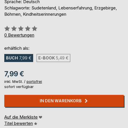
Sprache: Deutsch
Schlagworte: Sudetenland, Lebenserfahrung, Erzgebirge,
Böhmen, Kindheitserinnerungen
Bewertung::
0%
0
Bewertungen
erhältlich als:
BUCH
7,99 €
E-BOOK
5,49 €
7,99 €
inkl. MwSt. /
portofrei
sofort verfügbar
IN DEN WARENKORB
Auf die Merkliste
Titel bewerten