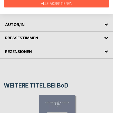
ALLE AKZEPTIEREN
Nach Monaten der Lagerhaft wurde die Familie Jilka nach
Westdeutschland ausgesiedelt.
AUTOR/IN
PRESSESTIMMEN
REZENSIONEN
WEITERE TITEL BEI
BoD