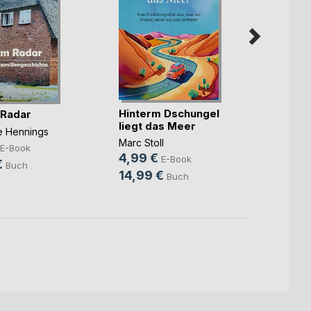
Hinterm Dschungel
Die ka
 Radar
liegt das Meer
Benjam
ne Hennings
Marc Stoll
7,99
E-Book
4,99 €
E-Book
10,9
€
Buch
14,99 €
Buch