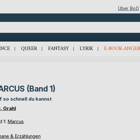
Über BoD
NCE
QUEER
FANTASY
LYRIK
E-BOOK-ANGEB
RCUS (Band 1)
f so schnell du kannst
G. Grahl
d 1:
Marcus
ane & Erzählungen