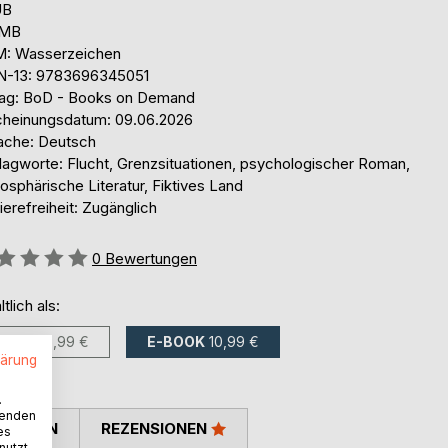
UB
 MB
: Wasserzeichen
N-13: 9783696345051
lag: BoD - Books on Demand
cheinungsdatum: 09.06.2026
ache: Deutsch
lagworte: Flucht, Grenzsituationen, psychologischer Roman,
sphärische Literatur, Fiktives Land
ierefreiheit: Zugänglich
ertung::
0
Bewertungen
ltlich als:
BUCH
16,99 €
E-BOOK
10,99 €
lärung
.
wenden
TIMMEN
REZENSIONEN
es
nutzt