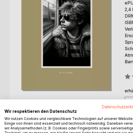
eP
2,4
DRM
ISB
Ver
Ers
Spr
Sch
Atmo
Barr
Bew
0%
erhä
Datenschutzerk
Wir respektieren den Datenschutz
Wir nutzen Cookies und vergleichbare Technologien auf unserer Website
Einige von ihnen sind essenziell und technisch notwendig. Daneben ver
BESCHREIBUNG
AUTOR/IN
PRESSES
wir Analysemethoden (z. B. Cookies oder Fingerprints sowie serverseitig
Tracking), um zu messen, wie häufig unsere Seite besucht und wie sie ge