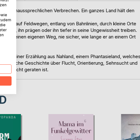
tzen
r einem unaussprechlichen Verbrechen. Ein ganzes Land hält den
owie
 zudem
 macht, auf Feldwegen, entlang von Bahnlinien, durch kleine Orte
 die
elfen, ihn prägen oder ihn tiefer in seine Ungewissheit treiben.
eter
nen
rcus seinen eigenen Weg, nie sicher, wie lange er an einem Ort
i Teilen einer Erzählung aus Nahland, einem Phantasieland, welche
, eindringliche Geschichte über Flucht, Orientierung, Sehnsucht und
ichgewicht geraten ist.
D