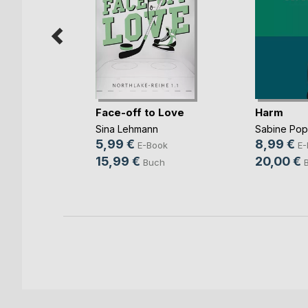
mme im
Face-off to Love
Harm
Sina Lehmann
Sabine Po
ok
5,99 €
8,99 €
E-Book
E-
h
15,99 €
20,00 €
Buch