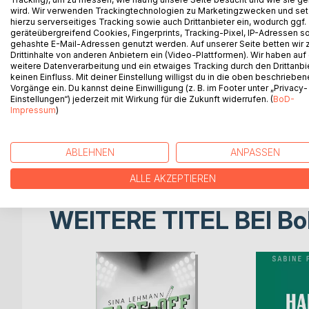
wird. Wir verwenden Trackingtechnologien zu Marketingzwecken und se
Ein Kind rennt durch die Nacht, auf der Flucht vo
hierzu serverseitiges Tracking sowie auch Drittanbieter ein, wodurch ggf.
geräteübergreifend Cookies, Fingerprints, Tracking-Pixel, IP-Adressen s
Atem an.
gehashte E-Mail-Adressen genutzt werden. Auf unserer Seite betten wir
Marcus ist zehn Jahre alt, als er sich auf den Weg
Drittinhalte von anderen Anbietern ein (Video-Plattformen). Wir haben auf
und große Städte. Er begegnet Menschen, die ihm h
weitere Datenverarbeitung und ein etwaiges Tracking durch den Drittanbi
keinen Einfluss. Mit deiner Einstellung willigst du in die oben beschriebe
Während die Ermittler im Dunkeln tappen, sucht Ma
Vorgänge ein. Du kannst deine Einwilligung (z. B. im Footer unter „Privacy-
bleiben kann, unfähig zur Bindung.
Einstellungen“) jederzeit mit Wirkung für die Zukunft widerrufen. (
BoD-
Impressum
)
"Lauf so schnell du kannst" ist der erste von zwe
gleichzeitig fremd und vertraut wirkt - eine stille
die Suche nach Halt in einer Welt, die aus dem Gle
ABLEHNEN
ANPASSEN
ALLE AKZEPTIEREN
WEITERE TITEL BEI
Bo