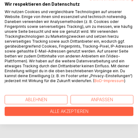
Wir respektieren den Datenschutz
Wir nutzen Cookies und vergleichbare Technologien auf unserer
Website. Einige von ihnen sind essenziell und technisch notwendig.
BESCHREIBUNG
Daneben verwenden wir Analysemethoden (z. B. Cookies oder
Fingerprints sowie serverseitiges Tracking), um zu messen, wie häufig
unsere Seite besucht und wie sie genutzt wird. Wir verwenden
Trackingtechnologien zu Marketingzwecken und setzen hierzu
Ein junges Mädchen entdeckt die zauberhafte Möglichkeit
serverseitiges Tracking sowie auch Drittanbieter ein, wodurch ggf.
mit ener Fernbedienung in eine Traumwelt zu gelangen und
geräteübergreifend Cookies, Fingerprints, Tracking-Pixel, IP-Adressen
Abenteuer ihrer Serienhelden aus nächster Nähe
sowie gehashte E-Mail-Adressen genutzt werden. Auf unserer Seite
betten wir zudem Drittinhalte von anderen Anbietern ein (Video-
mitzuerleben.
Plattformen). Wir haben auf die weitere Datenverarbeitung und ein
etwaiges Tracking durch den Drittanbieter keinen Einfluss. Mit deiner
Einstellung willigst du in die oben beschriebenen Vorgänge ein. Du
AUTOR/IN
kannst deine Einwilligung (z. B. im Footer unter „Privacy-Einstellungen“)
jederzeit mit Wirkung für die Zukunft widerrufen. (
BoD-Impressum
)
PRESSESTIMMEN
ABLEHNEN
ANPASSEN
REZENSIONEN
ALLE AKZEPTIEREN