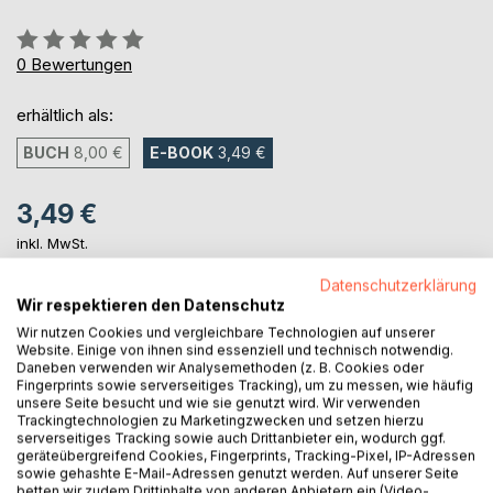
Bewertung::
0%
0
Bewertungen
erhältlich als:
BUCH
8,00 €
E-BOOK
3,49 €
3,49 €
inkl. MwSt.
sofort verfügbar als Download
Datenschutzerklärung
Wir respektieren den Datenschutz
Wir nutzen Cookies und vergleichbare Technologien auf unserer
IN DEN WARENKORB
Website. Einige von ihnen sind essenziell und technisch notwendig.
Daneben verwenden wir Analysemethoden (z. B. Cookies oder
Fingerprints sowie serverseitiges Tracking), um zu messen, wie häufig
Auf die Merkliste
unsere Seite besucht und wie sie genutzt wird. Wir verwenden
Trackingtechnologien zu Marketingzwecken und setzen hierzu
Titel bewerten
serverseitiges Tracking sowie auch Drittanbieter ein, wodurch ggf.
geräteübergreifend Cookies, Fingerprints, Tracking-Pixel, IP-Adressen
sowie gehashte E-Mail-Adressen genutzt werden. Auf unserer Seite
betten wir zudem Drittinhalte von anderen Anbietern ein (Video-