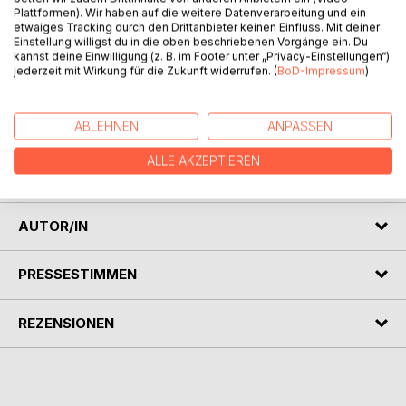
Plattformen). Wir haben auf die weitere Datenverarbeitung und ein
etwaiges Tracking durch den Drittanbieter keinen Einfluss. Mit deiner
Einstellung willigst du in die oben beschriebenen Vorgänge ein. Du
kannst deine Einwilligung (z. B. im Footer unter „Privacy-Einstellungen“)
jederzeit mit Wirkung für die Zukunft widerrufen. (
BoD-Impressum
)
BESCHREIBUNG
ABLEHNEN
ANPASSEN
Weitere Mantras, die man am Feuer singen kann. Dieses
Liederbuch ist eine Erweiterung von "Mantras am Feuer"
ALLE AKZEPTIEREN
und erhält ergänzend einige neue schamanische Lieder.
AUTOR/IN
PRESSESTIMMEN
REZENSIONEN