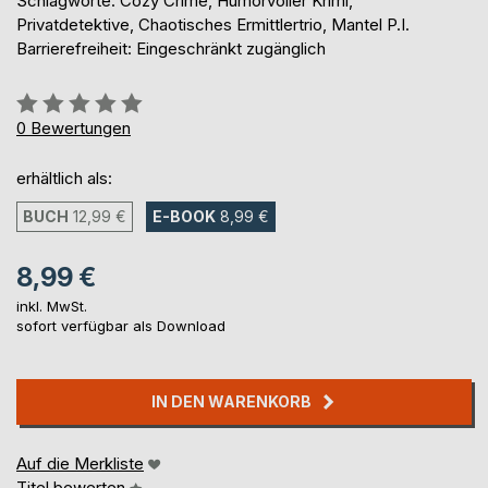
Schlagworte: Cozy Crime, Humorvoller Krimi,
Privatdetektive, Chaotisches Ermittlertrio, Mantel P.I.
Barrierefreiheit: Eingeschränkt zugänglich
Bewertung::
0%
0
Bewertungen
erhältlich als:
BUCH
12,99 €
E-BOOK
8,99 €
8,99 €
inkl. MwSt.
sofort verfügbar als Download
IN DEN WARENKORB
Auf die Merkliste
Titel bewerten