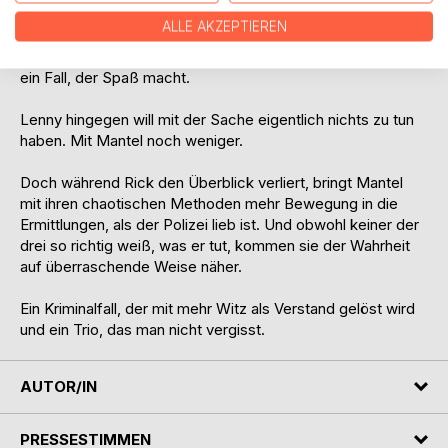
Mantel, eigenwillige Privatdetektivin mit Trenchcoat,
ALLE AKZEPTIEREN
Springerstiefeln und ausgeprägter Autoritätsallergie,
wittert ihre große Chance: Ruhm, Geld und endlich mal
ein Fall, der Spaß macht.
Lenny hingegen will mit der Sache eigentlich nichts zu tun
haben. Mit Mantel noch weniger.
Doch während Rick den Überblick verliert, bringt Mantel
mit ihren chaotischen Methoden mehr Bewegung in die
Ermittlungen, als der Polizei lieb ist. Und obwohl keiner der
drei so richtig weiß, was er tut, kommen sie der Wahrheit
auf überraschende Weise näher.
Ein Kriminalfall, der mit mehr Witz als Verstand gelöst wird
und ein Trio, das man nicht vergisst.
AUTOR/IN
PRESSESTIMMEN