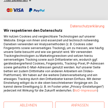
Datenschutzerklärung
Wir respektieren den Datenschutz
Wir nutzen Cookies und vergleichbare Technologien auf unserer
BESCHREIBUNG
Website. Einige von ihnen sind essenziell und technisch notwendig.
Daneben verwenden wir Analysemethoden (z. B. Cookies oder
Fingerprints sowie serverseitiges Tracking), um zu messen, wie häufig
Mantel P.I.-Reihe, Band 1, Auftakt der etwas anderen
unsere Seite besucht und wie sie genutzt wird. Wir verwenden
Ermittlerserie
Trackingtechnologien zu Marketingzwecken und setzen hierzu
serverseitiges Tracking sowie auch Drittanbieter ein, wodurch ggf.
geräteübergreifend Cookies, Fingerprints, Tracking-Pixel, IP-Adressen
Ein Krimi mit Kante, Kunst und Kaffee und einer
sowie gehashte E-Mail-Adressen genutzt werden. Auf unserer Seite
Ermittlerin, die sich an keine Regeln hält. Nicht mal an ihre
betten wir zudem Drittinhalte von anderen Anbietern ein (Video-
Plattformen). Wir haben auf die weitere Datenverarbeitung und ein
eigenen.
etwaiges Tracking durch den Drittanbieter keinen Einfluss. Mit deiner
Einstellung willigst du in die oben beschriebenen Vorgänge ein. Du
Ein Gemälde wird gestohlen und steigt über Nacht
kannst deine Einwilligung (z. B. im Footer unter „Privacy-Einstellungen“)
jederzeit mit Wirkung für die Zukunft widerrufen. (
BoD-Impressum
)
zum Kultobjekt auf. Die Presse tobt, die Öffentlichkeit
spekuliert, und Detective Rick Banner hat weder sein Team
noch seine Nerven im Griff.
ABLEHNEN
ANPASSEN