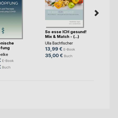
So esse ICH gesund!
Mix & Match - (...)
onische
Wenn a
Ulla Bachfischer
pfung
ist al
13,99 €
E-Book
oelke
Rosa 
35,00 €
Buch
€
18,9
E-Book
€
24,9
Buch