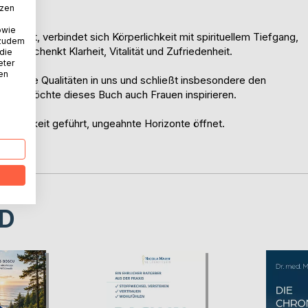
tzen
owie
lehrt, verbindet sich Körperlichkeit mit spirituellem Tiefgang,
 zudem
gut, schenkt Klarheit, Vitalität und Zufriedenheit.
 die
eter
nen
ührt alle Qualitäten in uns und schließt insbesondere den
siert, möchte dieses Buch auch Frauen inspirieren.
chtsamkeit geführt, ungeahnte Horizonte öffnet.
D