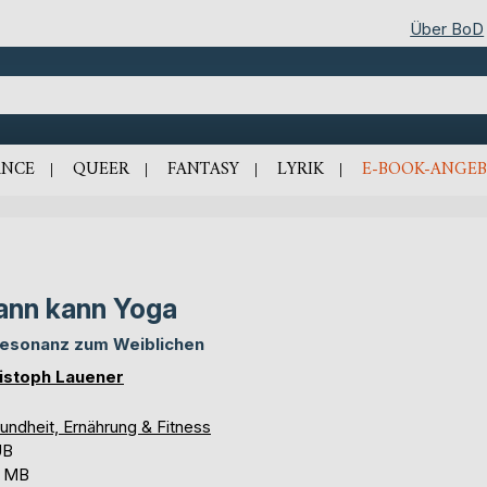
Über BoD
NCE
QUEER
FANTASY
LYRIK
E-BOOK-ANGEB
nn kann Yoga
Resonanz zum Weiblichen
istoph Lauener
undheit, Ernährung & Fitness
UB
8 MB