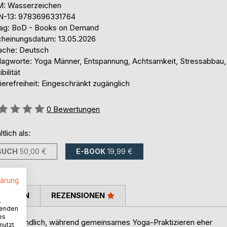
: Wasserzeichen
N-13: 9783696331764
lag: BoD - Books on Demand
cheinungsdatum: 13.05.2026
ache: Deutsch
lagworte: Yoga Männer, Entspannung, Achtsamkeit, Stressabbau,
ibilität
ierefreiheit: Eingeschränkt zugänglich
ertung::
0
Bewertungen
ltlich als:
BUCH
50,00 €
E-BOOK
19,99 €
lärung
TIMMEN
REZENSIONEN
.
wenden
es
bstverständlich, während gemeinsames Yoga-Praktizieren eher
nutzt