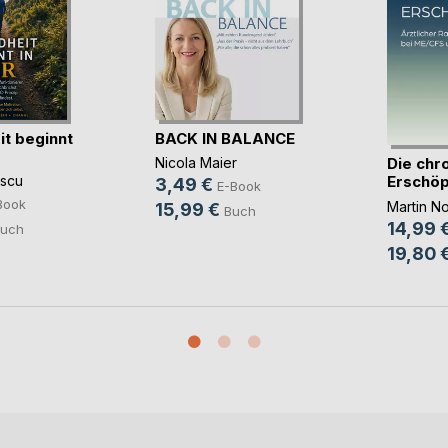
t beginnt
BACK IN BALANCE
Die chr
Nicola Maier
Erschö
scu
3,49 €
E-Book
Book
Martin N
15,99 €
Buch
14,99 
uch
19,80 