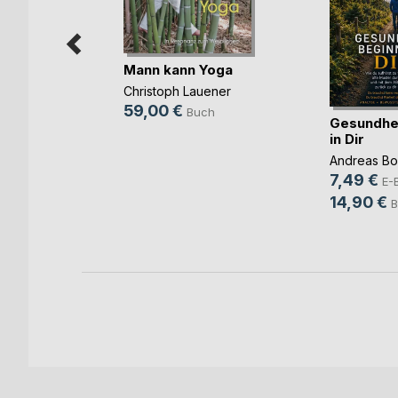
Mann kann Yoga
Christoph Lauener
59,00 €
Buch
Gesundhei
in Dir
ein
Andreas Bo
7,49 €
ook
E-
14,90 €
ch
B