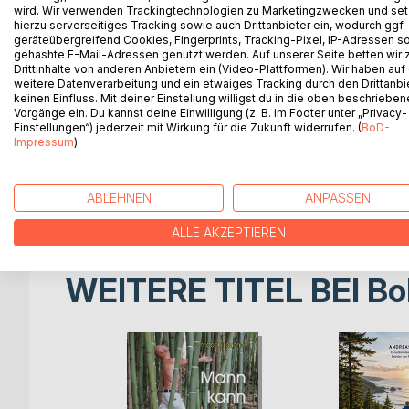
unüblich ist.
wird. Wir verwenden Trackingtechnologien zu Marketingzwecken und se
hierzu serverseitiges Tracking sowie auch Drittanbieter ein, wodurch ggf.
geräteübergreifend Cookies, Fingerprints, Tracking-Pixel, IP-Adressen s
Wenn Christoph Lauener seinen Männerklassen Yoga 
gehashte E-Mail-Adressen genutzt werden. Auf unserer Seite betten wir
Ernsthaftigkeit mit Humor. Das tut Körper und Seele 
Drittinhalte von anderen Anbietern ein (Video-Plattformen). Wir haben auf
weitere Datenverarbeitung und ein etwaiges Tracking durch den Drittanbi
keinen Einfluss. Mit deiner Einstellung willigst du in die oben beschriebe
Das vertiefte Erleben der Männlichkeit im Yoga ber
Vorgänge ein. Du kannst deine Einwilligung (z. B. im Footer unter „Privacy-
weiblichen Anteil mit ein. Obwohl an Männer adres
Einstellungen“) jederzeit mit Wirkung für die Zukunft widerrufen. (
BoD-
Impressum
)
Der Blick nach innen offenbart Neuland, der von A
ABLEHNEN
ANPASSEN
Zweifellos: MANN KANN YOGA!
ALLE AKZEPTIEREN
WEITERE TITEL BEI
Bo