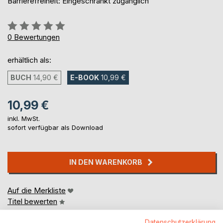
Barrierefreiheit: Eingeschränkt zugänglich
Bewertung::
0%
0
Bewertungen
erhältlich als:
BUCH
14,90 €
E-BOOK
10,99 €
10,99 €
inkl. MwSt.
sofort verfügbar als Download
IN DEN WARENKORB
Auf die Merkliste
Titel bewerten
Datenschutzerklärung