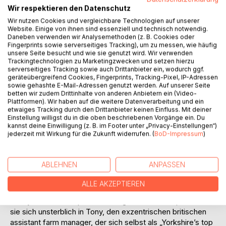
Wir respektieren den Datenschutz
Wir nutzen Cookies und vergleichbare Technologien auf unserer
Website. Einige von ihnen sind essenziell und technisch notwendig.
Daneben verwenden wir Analysemethoden (z. B. Cookies oder
Fingerprints sowie serverseitiges Tracking), um zu messen, wie häufig
unsere Seite besucht und wie sie genutzt wird. Wir verwenden
BESCHREIBUNG
Trackingtechnologien zu Marketingzwecken und setzen hierzu
serverseitiges Tracking sowie auch Drittanbieter ein, wodurch ggf.
geräteübergreifend Cookies, Fingerprints, Tracking-Pixel, IP-Adressen
Als Svenja Wagner endlich ihr Studium abgeschlossen hat,
sowie gehashte E-Mail-Adressen genutzt werden. Auf unserer Seite
betten wir zudem Drittinhalte von anderen Anbietern ein (Video-
ist sie geistig völlig erschöpft. Deshalb beschließt sie,
Plattformen). Wir haben auf die weitere Datenverarbeitung und ein
zusammen mit ihrer Zahnspange tragenden Stoffratte
etwaiges Tracking durch den Drittanbieter keinen Einfluss. Mit deiner
Kidney ein knappes Jahr mit dem Rucksack durch
Einstellung willigst du in die oben beschriebenen Vorgänge ein. Du
kannst deine Einwilligung (z. B. im Footer unter „Privacy-Einstellungen“)
Australien zu reisen, bevor sie sich einen richtigen Job
jederzeit mit Wirkung für die Zukunft widerrufen. (
BoD-Impressum
)
sucht. Auf ihrer Reise taucht Svenja nicht nur tief ins
australische Leben ein, sondern lernt auch eine Fülle
interessanter, skurriler Charaktere kennen. So zum Beispiel
ABLEHNEN
ANPASSEN
eine Koreanerin mit Schminkzwang, einen Kakadu mit
multipler Persönlichkeit und einen Käse-rote-Bete-Baum-
ALLE AKZEPTIEREN
Züchter. Und dann ist da noch die Liebe…Denn während
Svenja auf einer tropischen Mangofarm arbeitet, verliebt
sie sich unsterblich in Tony, den exzentrischen britischen
assistant farm manager, der sich selbst als „Yorkshire’s top