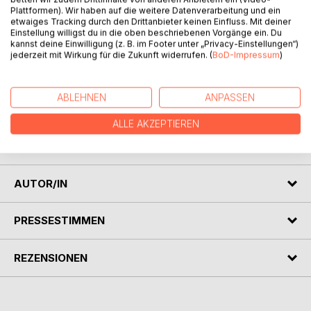
Plattformen). Wir haben auf die weitere Datenverarbeitung und ein
etwaiges Tracking durch den Drittanbieter keinen Einfluss. Mit deiner
BESCHREIBUNG
Einstellung willigst du in die oben beschriebenen Vorgänge ein. Du
kannst deine Einwilligung (z. B. im Footer unter „Privacy-Einstellungen“)
jederzeit mit Wirkung für die Zukunft widerrufen. (
BoD-Impressum
)
In meinem Buch möchte ich Euch die Konzeptkunst näher
bringen und Euch unter anderem auch eines meiner
ABLEHNEN
ANPASSEN
Konzepte als Beispiel zeigen. Die Konzeptkunst ist zu
Unrecht eine nicht besonders respektierte Kunstrichtung,
ALLE AKZEPTIEREN
da viele das Kunstwerk nicht in Ihrer Komplexität und Ihrer
ganzheitlichen Struktur umreisen und erkennen können.
AUTOR/IN
PRESSESTIMMEN
REZENSIONEN