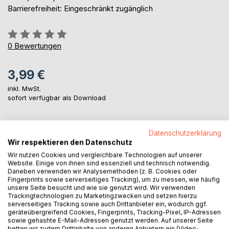
Barrierefreiheit: Eingeschränkt zugänglich
Bewertung::
0%
0
Bewertungen
3,99 €
inkl. MwSt.
sofort verfügbar als Download
IN DEN WARENKORB
Datenschutzerklärung
Wir respektieren den Datenschutz
Wir nutzen Cookies und vergleichbare Technologien auf unserer
Auf die Merkliste
Website. Einige von ihnen sind essenziell und technisch notwendig.
Daneben verwenden wir Analysemethoden (z. B. Cookies oder
Titel bewerten
Fingerprints sowie serverseitiges Tracking), um zu messen, wie häufig
unsere Seite besucht und wie sie genutzt wird. Wir verwenden
Trackingtechnologien zu Marketingzwecken und setzen hierzu
serverseitiges Tracking sowie auch Drittanbieter ein, wodurch ggf.
geräteübergreifend Cookies, Fingerprints, Tracking-Pixel, IP-Adressen
sowie gehashte E-Mail-Adressen genutzt werden. Auf unserer Seite
betten wir zudem Drittinhalte von anderen Anbietern ein (Video-