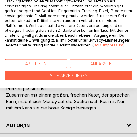
Trackingtechnologien zu Marketingzwecken und setzen hierzu
Wann immer Mandy traurig ist, kann sie in das Königreich
serverseitiges Tracking sowie auch Drittanbieter ein, wodurch ggf.
geräteübergreifend Cookies, Fingerprints, Tracking-Pixel, IP-Adressen
Sangenia flüchten. Als Kind, nach dem Tod ihrer Mutter,
sowie gehashte E-Mail-Adressen genutzt werden. Auf unserer Seite
trifft sie dort auf Prinz Kasimir. Er reitet mit Mandy durch
betten wir zudem Drittinhalte von anderen Anbietern ein (Video-
das prächtige Reich und zeigt ihr alles. Dann bringt er sie
Plattformen). Wir haben auf die weitere Datenverarbeitung und ein
zum Orakel, welches das Mädchen zurück in ihre Welt
etwaiges Tracking durch den Drittanbieter keinen Einfluss. Mit deiner
Einstellung willigst du in die oben beschriebenen Vorgänge ein. Du
schickt.
kannst deine Einwilligung (z. B. im Footer unter „Privacy-Einstellungen“)
10 Jahre später kommt Mandy hinter dem Betrug ihres
jederzeit mit Wirkung für die Zukunft widerrufen. (
BoD-Impressum
)
Verlobten, der sie mit ihrer Cousine betrügt. Auf der Flucht
vor ihm fällt Mandy in eine Schlucht und erwacht wieder in
Sangenia. Doch das Land hat sich schlimm verändert.
ABLEHNEN
ANPASSEN
Die böse Mitternachtskönigin herrscht dort jetzt mit
eiserner Hand. Viele Menschen sind bereits gestorben.
ALLE AKZEPTIEREN
Auch Kasimir ist verschwunden. Niemand weiß was dem
Prinzen passiert ist.
Zusammen mit einem großen, frechen Kater, der sprechen
kann, macht sich Mandy auf die Suche nach Kasimir. Nur
mit ihm kann sie die böse Königin besiegen.
AUTOR/IN