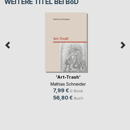
WEITERE TITEL BEI
BoD
'Art-Trash'
Mathias Schneider
7,99 €
E-Book
56,80 €
Buch