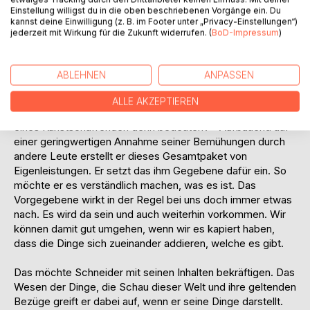
wäre es, diese dem Autor und dessen Leben sogleich
Einstellung willigst du in die oben beschriebenen Vorgänge ein. Du
kannst deine Einwilligung (z. B. im Footer unter „Privacy-Einstellungen“)
schon zuzuordnen und alles hier Vorkommende auf einen
jederzeit mit Wirkung für die Zukunft widerrufen. (
BoD-Impressum
)
Schlag hinreichend zu verstehen. Gute Dinge brauchen
schließlich eine ganze Weile an Zeit zum Gedeihen und
Erwachsen. Auch für Schneiders Werk und dessen
ABLEHNEN
ANPASSEN
Rezeption wird diese Aussage Gültigkeit behalten.
ALLE AKZEPTIEREN
Was soll die Darstellung einer Gesamtschau des Werkes
eines Kunstschaffenden denn bedeuten? - Aufbauend auf
einer geringwertigen Annahme seiner Bemühungen durch
andere Leute erstellt er dieses Gesamtpaket von
Eigenleistungen. Er setzt das ihm Gegebene dafür ein. So
möchte er es verständlich machen, was es ist. Das
Vorgegebene wirkt in der Regel bei uns doch immer etwas
nach. Es wird da sein und auch weiterhin vorkommen. Wir
können damit gut umgehen, wenn wir es kapiert haben,
dass die Dinge sich zueinander addieren, welche es gibt.
Das möchte Schneider mit seinen Inhalten bekräftigen. Das
Wesen der Dinge, die Schau dieser Welt und ihre geltenden
Bezüge greift er dabei auf, wenn er seine Dinge darstellt.