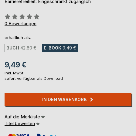
Barrierefreiheit: Eingeschränkt zugänglich
Bewertung::
0%
0
Bewertungen
erhältlich als:
BUCH
42,80 €
E-BOOK
9,49 €
9,49 €
inkl. MwSt.
sofort verfügbar als Download
IN DEN WARENKORB
Auf die Merkliste
Titel bewerten