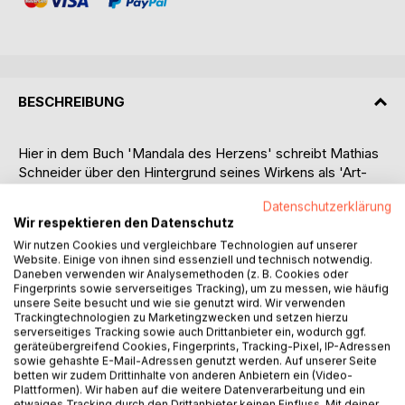
BESCHREIBUNG
Hier in dem Buch 'Mandala des Herzens' schreibt Mathias
Schneider über den Hintergrund seines Wirkens als 'Art-
Trash'-Aktivist und Mensch. Gar wenig soll hier zu finden
Datenschutzerklärung
sein und doch wird es das Gesamte sein, was seinen
Wir respektieren den Datenschutz
Habitus ausmacht und bedingt.
Wir nutzen Cookies und vergleichbare Technologien auf unserer
Website. Einige von ihnen sind essenziell und technisch notwendig.
Dieses Werk ist eine Spiegelung seiner Beweggründe und
Daneben verwenden wir Analysemethoden (z. B. Cookies oder
Handlungen. Erscheinen wird daran allein nur etwas, was
Fingerprints sowie serverseitiges Tracking), um zu messen, wie häufig
unsere Seite besucht und wie sie genutzt wird. Wir verwenden
ihm auch wirklich eingegeben ist. Dieses 'Mandala' soll das
Trackingtechnologien zu Marketingzwecken und setzen hierzu
eigentliche Herzstück seines Werkes sein. Es ist durch
serverseitiges Tracking sowie auch Drittanbieter ein, wodurch ggf.
allerlei Linien und Farbflächen gekennzeichnet. Diese
geräteübergreifend Cookies, Fingerprints, Tracking-Pixel, IP-Adressen
möchten im Verbund von der Leserschaft angesehen
sowie gehashte E-Mail-Adressen genutzt werden. Auf unserer Seite
betten wir zudem Drittinhalte von anderen Anbietern ein (Video-
werden. Man soll sie auf sich im Ganzen als Gesamtes
Plattformen). Wir haben auf die weitere Datenverarbeitung und ein
einwirken lassen. Was jedoch nicht nötig sein würde, das
etwaiges Tracking durch den Drittanbieter keinen Einfluss. Mit deiner