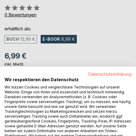
Bewertung::
0%
0
Bewertungen
erhältlich als:
BUCH
12,99 €
E-BOOK
6,99 €
6,99 €
inkl. MwSt.
sofort verfügbar als Download
Datenschutzerklärung
Wir respektieren den Datenschutz
Wir nutzen Cookies und vergleichbare Technologien auf unserer
IN DEN WARENKORB
Website. Einige von ihnen sind essenziell und technisch notwendig.
Daneben verwenden wir Analysemethoden (z. B. Cookies oder
Fingerprints sowie serverseitiges Tracking), um zu messen, wie häufig
unsere Seite besucht und wie sie genutzt wird. Wir verwenden
Auf die Merkliste
Trackingtechnologien zu Marketingzwecken und setzen hierzu
Titel bewerten
serverseitiges Tracking sowie auch Drittanbieter ein, wodurch ggf.
geräteübergreifend Cookies, Fingerprints, Tracking-Pixel, IP-Adressen
sowie gehashte E-Mail-Adressen genutzt werden. Auf unserer Seite
betten wir zudem Drittinhalte von anderen Anbietern ein (Video-
Plattformen). Wir haben auf die weitere Datenverarbeitung und ein