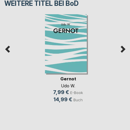
WEITERE TITEL BEI
BoD
Gernot
Udo W.
7,99 €
E-Book
14,99 €
Buch