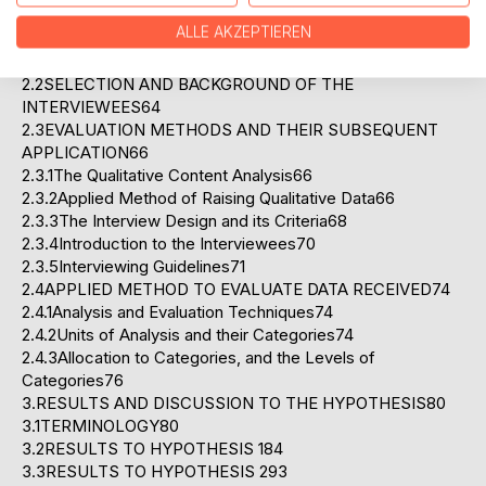
2.1.3The Investigated JTS Management Series and its
ALLE AKZEPTIEREN
Objectives59
2.1.4Content of the Management Course Series60
2.2SELECTION AND BACKGROUND OF THE
INTERVIEWEES64
2.3EVALUATION METHODS AND THEIR SUBSEQUENT
APPLICATION66
2.3.1The Qualitative Content Analysis66
2.3.2Applied Method of Raising Qualitative Data66
2.3.3The Interview Design and its Criteria68
2.3.4Introduction to the Interviewees70
2.3.5Interviewing Guidelines71
2.4APPLIED METHOD TO EVALUATE DATA RECEIVED74
2.4.1Analysis and Evaluation Techniques74
2.4.2Units of Analysis and their Categories74
2.4.3Allocation to Categories, and the Levels of
Categories76
3.RESULTS AND DISCUSSION TO THE HYPOTHESIS80
3.1TERMINOLOGY80
3.2RESULTS TO HYPOTHESIS 184
3.3RESULTS TO HYPOTHESIS 293