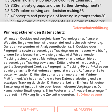
1.3.3Learning in the Context of Cognitive Learning34
1.3.3.1Sensitivity groups and their further development34
1.3.3.2Problem solving and decision making36
1.3.4Concepts and principles of learning in groups today38
1.3.4.1The group dynamic concepts as a group method for
learning today40
Datenschutzerklärung
1.3.4.2Examples of typical applied group method in training
Wir respektieren den Datenschutz
today42
Wir nutzen Cookies und vergleichbare Technologien auf unserer
1.3.5Methods applied on Management Training to enhance
Website. Einige von ihnen sind essenziell und technisch notwendig.
Daneben verwenden wir Analysemethoden (z. B. Cookies oder
the transfer Learning to the workplace44
Fingerprints sowie serverseitiges Tracking), um zu messen, wie häufig
1.4CONNECTION BETWEEN THE THEORETICAL
unsere Seite besucht und wie sie genutzt wird. Wir verwenden
BACKGROUND AND THE COURSES INVESTIGATED49
Trackingtechnologien zu Marketingzwecken und setzen hierzu
serverseitiges Tracking sowie auch Drittanbieter ein, wodurch ggf.
1.4.1Course Topics49
geräteübergreifend Cookies, Fingerprints, Tracking-Pixel, IP-Adressen
1.4.2Course Methods50
sowie gehashte E-Mail-Adressen genutzt werden. Auf unserer Seite
1.4.3Strategies to Improve Transfer51
betten wir zudem Drittinhalte von anderen Anbietern ein (Video-
Plattformen). Wir haben auf die weitere Datenverarbeitung und ein
1.5HYPOTHESIS55
etwaiges Tracking durch den Drittanbieter keinen Einfluss. Mit deiner
2.EMPIRICAL PART58
Einstellung willigst du in die oben beschriebenen Vorgänge ein. Du
2.1DESCRIPTION OF THE TRAINING SECTION AND THE
kannst deine Einwilligung (z. B. im Footer unter „Privacy-Einstellungen“)
TRAINING PROVIDED58
jederzeit mit Wirkung für die Zukunft widerrufen. (
BoD-Impressum
)
2.1.1Joint Training Service: Providers of the Investigated
Management Series58
ABLEHNEN
ANPASSEN
2.1.2Nomination Procedure59