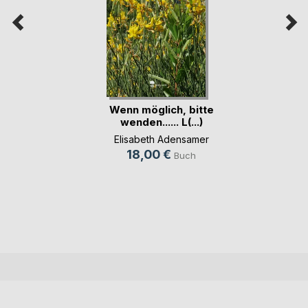
Wenn möglich, bitte
wenden...... L(...)
Elisabeth Adensamer
18,00 €
Buch