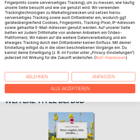
Fingerprints sowie serverseitiges Tracking), um zu messen, wie häufig
Kurzgeschichten aus dem Leben der Autorin
unsere Seite besucht und wie sie genutzt wird. Wir verwenden
Trackingtechnologien zu Marketingzwecken und setzen hierzu
serverseitiges Tracking sowie auch Drittanbieter ein, wodurch ggf.
geräteübergreifend Cookies, Fingerprints, Tracking-Pixel, IP-Adressen
AUTOR/IN
sowie gehashte E-Mail-Adressen genutzt werden. Auf unserer Seite
betten wir zudem Drittinhalte von anderen Anbietern ein (Video-
Plattformen). Wir haben auf die weitere Datenverarbeitung und ein
PRESSESTIMMEN
etwaiges Tracking durch den Drittanbieter keinen Einfluss. Mit deiner
Einstellung willigst du in die oben beschriebenen Vorgänge ein. Du
kannst deine Einwilligung (z. B. im Footer unter „Privacy-Einstellungen“)
jederzeit mit Wirkung für die Zukunft widerrufen. (
BoD-Impressum
)
REZENSIONEN
ABLEHNEN
ANPASSEN
ALLE AKZEPTIEREN
WEITERE TITEL BEI
BoD