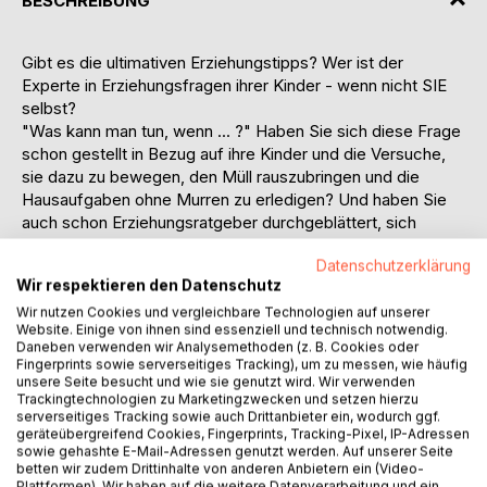
BESCHREIBUNG
Gibt es die ultimativen Erziehungstipps? Wer ist der
Experte in Erziehungsfragen ihrer Kinder - wenn nicht SIE
selbst?
"Was kann man tun, wenn ... ?" Haben Sie sich diese Frage
schon gestellt in Bezug auf ihre Kinder und die Versuche,
sie dazu zu bewegen, den Müll rauszubringen und die
Hausaufgaben ohne Murren zu erledigen? Und haben Sie
auch schon Erziehungsratgeber durchgeblättert, sich
wiedererkannt und am Ende doch keine wirkliche Lösung
Datenschutzerklärung
gefunden? Dann sind Sie hier genau richtig ;-)
Wir respektieren den Datenschutz
Würden Sie auch gern mal einer nervigen Übermutter auf
dem Spielplatz eine Schüppe Sand über die neunmalkluge
Wir nutzen Cookies und vergleichbare Technologien auf unserer
Website. Einige von ihnen sind essenziell und technisch notwendig.
Rübe schütten? Finden Sie Schulfeste und
Daneben verwenden wir Analysemethoden (z. B. Cookies oder
Bastelnachmittage im Kindergarten auch so unterirdisch
Fingerprints sowie serverseitiges Tracking), um zu messen, wie häufig
langweilig? Und was wäre die optimale Lösung für säumige
unsere Seite besucht und wie sie genutzt wird. Wir verwenden
Trackingtechnologien zu Marketingzwecken und setzen hierzu
Unterhaltspflichtige?
serverseitiges Tracking sowie auch Drittanbieter ein, wodurch ggf.
Kennen Sie das Morgengrauen und benötigen Sie auch
geräteübergreifend Cookies, Fingerprints, Tracking-Pixel, IP-Adressen
gelegentlich die therapeutische Beratung bei einer guten
sowie gehashte E-Mail-Adressen genutzt werden. Auf unserer Seite
betten wir zudem Drittinhalte von anderen Anbietern ein (Video-
Kosmetikerin?
Plattformen). Wir haben auf die weitere Datenverarbeitung und ein