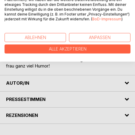
Neben Tipps zur richtigen Pflege eines Mannes und wie
etwaiges Tracking durch den Drittanbieter keinen Einfluss. Mit deiner
sich die Suche nach dem Traumprinzen gestalten kann gibt
Einstellung willigst du in die oben beschriebenen Vorgänge ein. Du
kannst deine Einwilligung (z. B. im Footer unter „Privacy-Einstellungen“)
es so einiges, was einer Frau so in den Sinn kommt.
jederzeit mit Wirkung für die Zukunft widerrufen. (
BoD-Impressum
)
Aber auch Suizid von Schülern und die Frage nach dem
Warum sind Themen, die hier beschrieben werden.
Wenn Sie mehr wissen möchten, gönnen Sie sich einen
ABLEHNEN
ANPASSEN
Blick in dieses Buch. Und in den ersten Band "Teenager
Trouble". Geschichten aus dem Leben einer Singlemom
ALLE AKZEPTIEREN
von heiter bis bissig.
Und behalten Sie immer in Erinnerung: Im Leben braucht
frau ganz viel Humor!
AUTOR/IN
PRESSESTIMMEN
REZENSIONEN