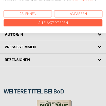
Prinzip der "Teranga" - der senegalesischen
Gastfreundschaft.
Ein Buch für alle, die entdecken möchten, wie Essen
ABLEHNEN
ANPASSEN
Menschen, Generationen und Kulturen miteinander
verbindet.
ALLE AKZEPTIEREN
AUTOR/IN
PRESSESTIMMEN
REZENSIONEN
WEITERE TITEL BEI
BoD