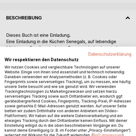
BESCHREIBUNG
Dieses Buch ist eine Einladung.
Eine Einladung in die Küchen Senegals, auf lebendige
Märkte, zu Familien, in denen Essen mehr bedeutet als nur
eine Mahlzeit.
Datenschutzerklärung
Wir respektieren den Datenschutz
"Mama Westafrika" vereint traditionelle westafrikanische
Rezepte mit modernen Varianten, die sich in jeder Küche
Wir nutzen Cookies und vergleichbare Technologien auf unserer
Website. Einige von ihnen sind essenziell und technisch notwendig.
umsetzen lassen - authentisch, zugänglich und voller
Daneben verwenden wir Analysemethoden (z. B. Cookies oder
Geschmack. Ob Jollof-Reis, Yassa oder Mafe - jedes
Fingerprints sowie serverseitiges Tracking), um zu messen, wie häufig
Gericht erzählt von Kultur, Klima, Geschichte und
unsere Seite besucht und wie sie genutzt wird. Wir verwenden
Trackingtechnologien zu Marketingzwecken und setzen hierzu
Gemeinschaft.
serverseitiges Tracking sowie auch Drittanbieter ein, wodurch ggf.
Für Mansour Ndiaye ist Kochen Erinnerung, Identität und
geräteübergreifend Cookies, Fingerprints, Tracking-Pixel, IP-Adressen
Verbindung zwischen Welten. Aufgewachsen im Senegal
sowie gehashte E-Mail-Adressen genutzt werden. Auf unserer Seite
betten wir zudem Drittinhalte von anderen Anbietern ein (Video-
und heute in Deutschland lebend, bringt er die kulinarischen
Plattformen). Wir haben auf die weitere Datenverarbeitung und ein
Schätze seiner Heimat in einen neuen Kontext - respektvoll
etwaiges Tracking durch den Drittanbieter keinen Einfluss. Mit deiner
gegenüber der Tradition und offen für die Gegenwart.
Einstellung willigst du in die oben beschriebenen Vorgänge ein. Du
kannst deine Einwilligung (z. B. im Footer unter „Privacy-Einstellungen“)
Dieses Kochbuch steht für Vielfalt, Achtsamkeit und das
jederzeit mit Wirkung für die Zukunft widerrufen. (
BoD-Impressum
)