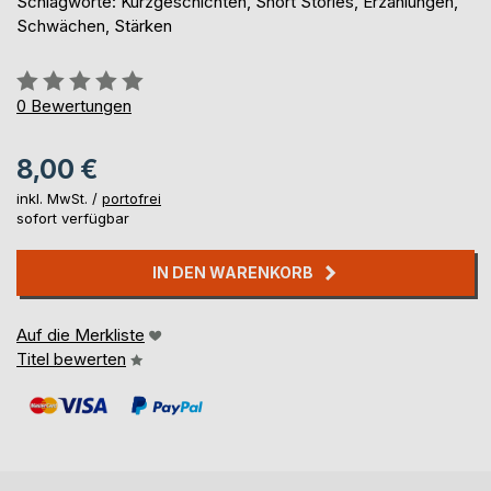
Schlagworte: Kurzgeschichten, Short Stories, Erzählungen,
Schwächen, Stärken
Bewertung::
0%
0
Bewertungen
8,00 €
inkl. MwSt. /
portofrei
sofort verfügbar
IN DEN WARENKORB
Auf die Merkliste
Titel bewerten