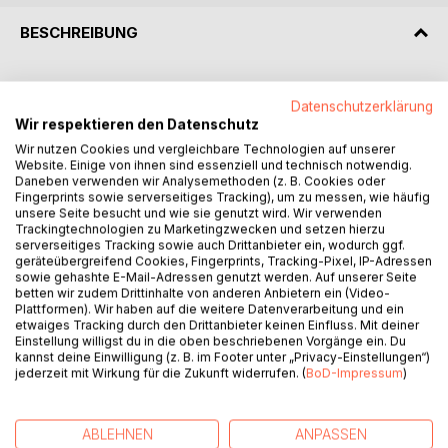
BESCHREIBUNG
»Du bist ein Wurm«, sagte sie.
Datenschutzerklärung
»Ich bin schon nur ein Kirchengewölbe,
Wir respektieren den Datenschutz
ein kleines noch dazu, ein winziger Punkt im Universum,
Wir nutzen Cookies und vergleichbare Technologien auf unserer
aber du - du bist noch kleiner, noch nicht einmal ein Wurm.
Website. Einige von ihnen sind essenziell und technisch notwendig.
Und du siehst echt scheiße aus!«
Daneben verwenden wir Analysemethoden (z. B. Cookies oder
Fingerprints sowie serverseitiges Tracking), um zu messen, wie häufig
unsere Seite besucht und wie sie genutzt wird. Wir verwenden
Schwächen hat jeder. Zu ihnen zu stehen ist nicht leicht,
Trackingtechnologien zu Marketingzwecken und setzen hierzu
stark sein ist die größere Tugend. Gerade dieser Tage
serverseitiges Tracking sowie auch Drittanbieter ein, wodurch ggf.
demonstrieren politische Machthaber wieder Stärke, zu
geräteübergreifend Cookies, Fingerprints, Tracking-Pixel, IP-Adressen
sowie gehashte E-Mail-Adressen genutzt werden. Auf unserer Seite
Lasten von Toleranz und Annäherung. Dagegen gibt es
betten wir zudem Drittinhalte von anderen Anbietern ein (Video-
wohl niemanden, der mit seinen Schwächen prahlt - oder
Plattformen). Wir haben auf die weitere Datenverarbeitung und ein
gar seiner Schwäche.
etwaiges Tracking durch den Drittanbieter keinen Einfluss. Mit deiner
Einstellung willigst du in die oben beschriebenen Vorgänge ein. Du
kannst deine Einwilligung (z. B. im Footer unter „Privacy-Einstellungen“)
Die Geschichten in diesem Buch zeigen beides: Stärke und
jederzeit mit Wirkung für die Zukunft widerrufen. (
BoD-Impressum
)
Schwäche. Sie handeln von Selbstbewusstsein und
Zurückhaltung, von Überheblichkeit und Versagen, von
Fürsorge, Machtmissbrauch und Dummheit. Dummheit? Na
ABLEHNEN
ANPASSEN
ja, wer baut schon eine Burg im Tal?