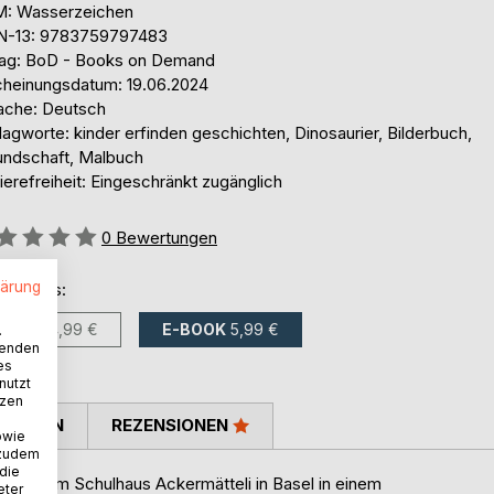
: Wasserzeichen
N-13: 9783759797483
lag: BoD - Books on Demand
cheinungsdatum: 19.06.2024
ache: Deutsch
agworte: kinder erfinden geschichten, Dinosaurier, Bilderbuch,
undschaft, Malbuch
ierefreiheit: Eingeschränkt zugänglich
ertung::
0
Bewertungen
lärung
ltlich als:
BUCH
14,99 €
E-BOOK
5,99 €
.
wenden
es
nutzt
tzen
TIMMEN
REZENSIONEN
owie
 zudem
 die
e leben im Schulhaus Ackermätteli in Basel in einem
eter