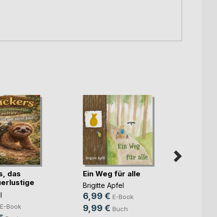
Kimmi
Günth
s, das
Ein Weg für alle
8,99
erlustige
Brigitte Apfel
19,9
l
6,99 €
E-Book
E-Book
9,99 €
Buch