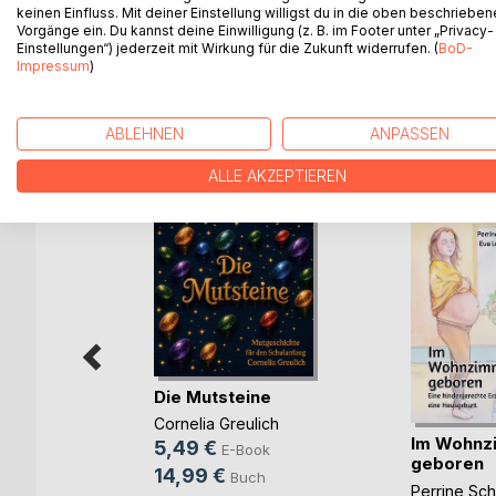
Klassenzimmer. Malu und Soni spenden Trost oder 
keinen Einfluss. Mit deiner Einstellung willigst du in die oben beschriebe
Vorgänge ein. Du kannst deine Einwilligung (z. B. im Footer unter „Privacy-
Die Geschichte von Malu und Soni haben sich die 
Einstellungen“) jederzeit mit Wirkung für die Zukunft widerrufen. (
BoD-
Kindern selbst gemalt und gezeichnet worden.
Impressum
)
ABLEHNEN
ANPASSEN
WEITERE TITEL BEI
Bo
ALLE AKZEPTIEREN
Die Mutsteine
Cornelia Greulich
Im Wohnz
5,49 €
E-Book
im
geboren
14,99 €
Buch
rgang
Perrine Sc