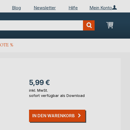
Blog
Newsletter
Hilfe
Mein Konto
Mein Wa
OTE %
5,99 €
inkl. MwSt.
sofort verfügbar als Download
IN DEN WARENKORB