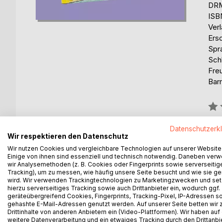
DRM
ISB
Ver
Ers
Spr
Schl
Fre
Barr
Bew
0%
Datenschutzerk
erhä
Wir respektieren den Datenschutz
Wir nutzen Cookies und vergleichbare Technologien auf unserer Website
Einige von ihnen sind essenziell und technisch notwendig. Daneben ver
wir Analysemethoden (z. B. Cookies oder Fingerprints sowie serverseitig
Tracking), um zu messen, wie häufig unsere Seite besucht und wie sie ge
wird. Wir verwenden Trackingtechnologien zu Marketingzwecken und se
hierzu serverseitiges Tracking sowie auch Drittanbieter ein, wodurch ggf.
BESCHREIBUNG
AUTOR/IN
PRESSES
geräteübergreifend Cookies, Fingerprints, Tracking-Pixel, IP-Adressen s
gehashte E-Mail-Adressen genutzt werden. Auf unserer Seite betten wir
Drittinhalte von anderen Anbietern ein (Video-Plattformen). Wir haben auf
Malu und Soni sind zwei Dinosaurier-Stofftiere. Si
weitere Datenverarbeitung und ein etwaiges Tracking durch den Drittanbi