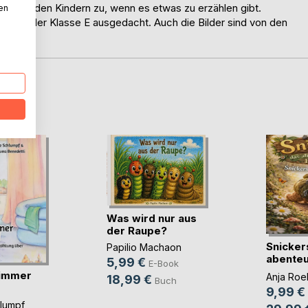
hören den Kindern zu, wenn es etwas zu erzählen gibt.
nen
Kinder der Klasse E ausgedacht. Auch die Bilder sind von den
D
Was wird nur aus
der Raupe?
Snicker
Papilio Machaon
abenteu
5,99 €
E-Book
Faultier
immer
Anja Roel
18,99 €
Buch
9,99 €
hlumpf