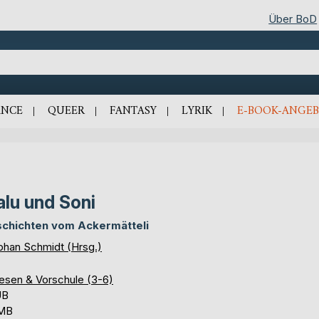
Über BoD
NCE
QUEER
FANTASY
LYRIK
E-BOOK-ANGEB
lu und Soni
chichten vom Ackermätteli
phan Schmidt (Hrsg.)
lesen & Vorschule (3-6)
UB
 MB