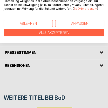
Einstellung willigst du in die oben beschriebenen Vorgänge ein. Du
kannst deine Einwilligung (z. B. im Footer unter „Privacy-Einstellungen“)
"Wenn einer eine Reise macht, dann kann er was erzählen",
jederzeit mit Wirkung für die Zukunft widerrufen. (
BoD-Impressum
)
dieser Ausspruch von Matthias Claudius kam mir spontan in
den Sinn, als ich im vergangenen Jahr mit der Deutschen
Lufthansa nach Mallorca flog und all die Dinge erlebte, die
ABLEHNEN
ANPASSEN
in meiner Kurzgeschichte erzählt werden.
ALLE AKZEPTIEREN
AUTOR/IN
PRESSESTIMMEN
REZENSIONEN
WEITERE TITEL BEI
BoD