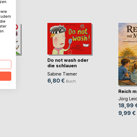
tzen
D
owie
 zudem
 die
eter
nen
nt! 1
Do not wash oder
die schlauen
mer
Wasc(...)
Sabine Tiemer
uch
6,80 €
Buch
Reich m
Jörg Lei
18,99 
9,99 €