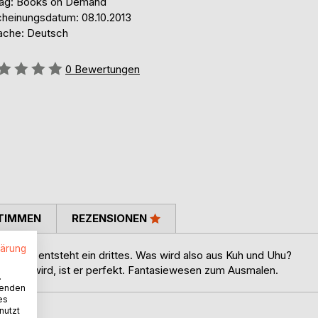
lag: Books on Demand
cheinungsdatum: 08.10.2013
ache: Deutsch
ertung::
0
Bewertungen
TIMMEN
REZENSIONEN
lärung
lieben, entsteht ein drittes. Was wird also aus Kuh und Uhu?
gemalt wird, ist er perfekt. Fantasiewesen zum Ausmalen.
.
wenden
es
nutzt