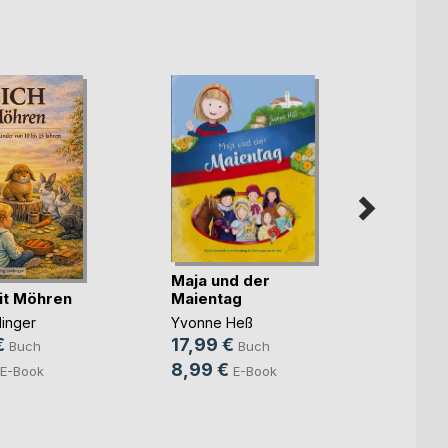
Maja und der
Maja 
it Möhren
Maientag
Maien
dinger
Yvonne Heß
Yvonn
€
17,99 €
27,9
Buch
Buch
8,99 €
E-Book
E-Book