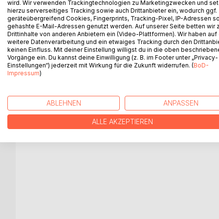
wird. Wir verwenden Trackingtechnologien zu Marketingzwecken und se
WEITERE TITEL BEI
Bo
hierzu serverseitiges Tracking sowie auch Drittanbieter ein, wodurch ggf.
geräteübergreifend Cookies, Fingerprints, Tracking-Pixel, IP-Adressen s
gehashte E-Mail-Adressen genutzt werden. Auf unserer Seite betten wir
Drittinhalte von anderen Anbietern ein (Video-Plattformen). Wir haben auf
weitere Datenverarbeitung und ein etwaiges Tracking durch den Drittanbi
keinen Einfluss. Mit deiner Einstellung willigst du in die oben beschriebe
Vorgänge ein. Du kannst deine Einwilligung (z. B. im Footer unter „Privacy-
Einstellungen“) jederzeit mit Wirkung für die Zukunft widerrufen. (
BoD-
Impressum
)
Mal mal bunt! 2
Mal mal bu
ABLEHNEN
ANPASSEN
Sabine Tiemer
Sabine Tie
3,30 €
3,30 €
Buch
B
ALLE AKZEPTIEREN
ch
ok