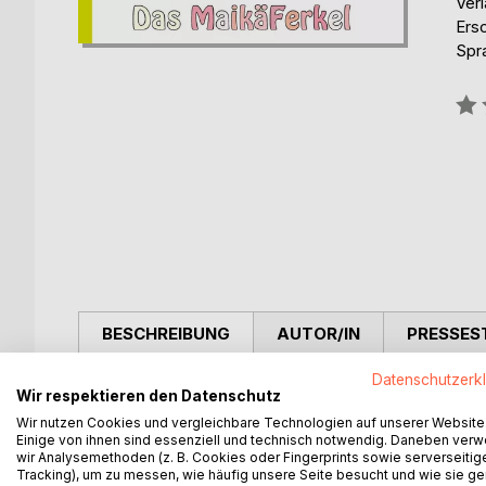
Ver
Ers
Spr
Bew
0%
BESCHREIBUNG
AUTOR/IN
PRESSES
Datenschutzerk
Malbuch mit bizarren Tieren. Wenn zwei Tiere sich 
Wir respektieren den Datenschutz
Richtig, ein KUhu! Wenn er dann noch kunstvoll an
Wir nutzen Cookies und vergleichbare Technologien auf unserer Website
Einige von ihnen sind essenziell und technisch notwendig. Daneben ver
wir Analysemethoden (z. B. Cookies oder Fingerprints sowie serverseitig
Tracking), um zu messen, wie häufig unsere Seite besucht und wie sie ge