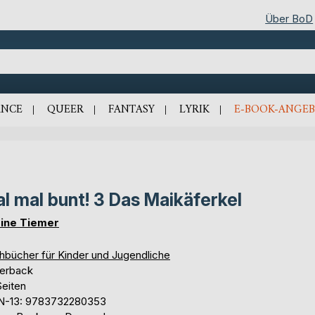
Über BoD
NCE
QUEER
FANTASY
LYRIK
E-BOOK-ANGEB
l mal bunt! 3 Das Maikäferkel
ine Tiemer
hbücher für Kinder und Jugendliche
erback
Seiten
N-13: 9783732280353