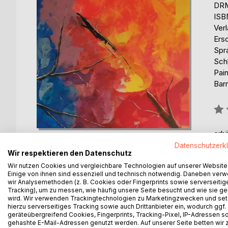
DRM
ISB
Ver
Ers
Spr
Sch
Pai
Barr
Bew
0%
erhä
Datenschutzerk
Wir respektieren den Datenschutz
Wir nutzen Cookies und vergleichbare Technologien auf unserer Website
Einige von ihnen sind essenziell und technisch notwendig. Daneben ver
wir Analysemethoden (z. B. Cookies oder Fingerprints sowie serverseitig
Tracking), um zu messen, wie häufig unsere Seite besucht und wie sie ge
BESCHREIBUNG
AUTOR/IN
PRESSES
wird. Wir verwenden Trackingtechnologien zu Marketingzwecken und se
hierzu serverseitiges Tracking sowie auch Drittanbieter ein, wodurch ggf.
geräteübergreifend Cookies, Fingerprints, Tracking-Pixel, IP-Adressen s
Eine Fundgrube für jeden, der sich in seiner Mal
gehashte E-Mail-Adressen genutzt werden. Auf unserer Seite betten wir