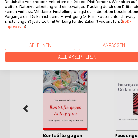
Drittinhalte von anderen Anbietern ein (Video-Plattformen). Wir haben auf
Von der Malerei mit Espresso über das realistisch
weitere Datenverarbeitung und ein etwaiges Tracking durch den Drittanbi
ist bis hin zur Reproduktion alter Meister findet 
keinen Einfluss. Mit deiner Einstellung willigst du in die oben beschriebe
Acryl, Pastell, Öl, Tusche - Leinwand, Papier, 3D
Vorgänge ein. Du kannst deine Einwilligung (z. B. im Footer unter „Privacy-
Einstellungen“) jederzeit mit Wirkung für die Zukunft widerrufen. (
BoD-
Hinweise auf Videoclips zu beschriebenen Projekte
Impressum
)
ABLEHNEN
ANPASSEN
WEITERE TITEL BEI
Bo
ALLE AKZEPTIEREN
en
Buntstifte gegen
Pausenge