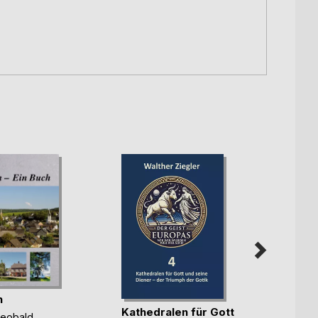
n
Kathedralen für Gott
Die n
heobald