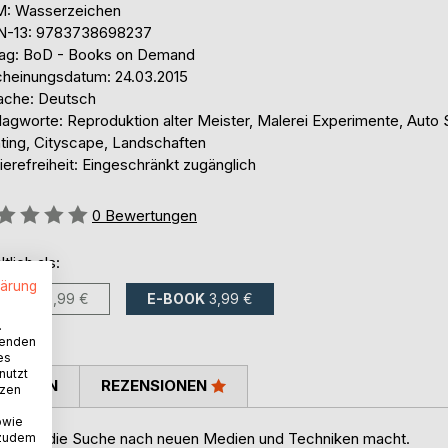
: Wasserzeichen
N-13: 9783738698237
lag: BoD - Books on Demand
cheinungsdatum: 24.03.2015
ache: Deutsch
lagworte: Reproduktion alter Meister, Malerei Experimente, Auto
nting, Cityscape, Landschaften
ierefreiheit: Eingeschränkt zugänglich
ertung::
0
Bewertungen
ltlich als:
lärung
BUCH
10,99 €
E-BOOK
3,99 €
.
wenden
es
nutzt
TIMMEN
REZENSIONEN
tzen
owie
kunst auf die Suche nach neuen Medien und Techniken macht.
 zudem