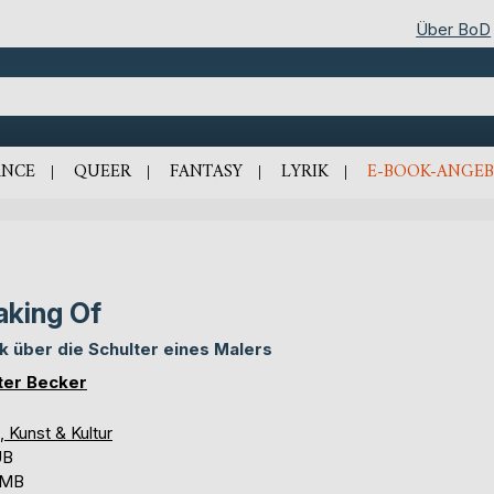
Über BoD
NCE
QUEER
FANTASY
LYRIK
E-BOOK-ANGEB
king Of
ck über die Schulter eines Malers
ter Becker
, Kunst & Kultur
UB
 MB