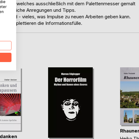
 die
e Ölbild, welches ausschließlich mit dem Palettenmesser gemalt
eter
man zahlreiche Anregungen und Tipps.
nen
-Malgrund - vieles, was Impulse zu neuen Arbeiten geben kann.
n komplettieren die Informationsfülle.
D
Rhaune
danken
Heiko T