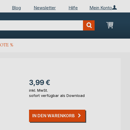
Blog
Newsletter
Hilfe
Mein Konto
Mein Wa
OTE %
3,99 €
inkl. MwSt.
sofort verfügbar als Download
IN DEN WARENKORB