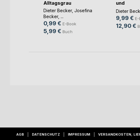
Alltagsgrau
und
r
Gedanken
Dieter Becker
,
Josefina
Dieter Bec
ok
Becker
, ...
9,99 €
E-
0,99 €
E-Book
12,90 €
B
5,99 €
Buch
AGB
DATENSCHUTZ
IMPRESSUM
VERSANDKOSTEN, LIE