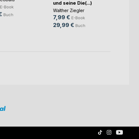
und seine Die(...)
Jahre
E-Book
Ever
Walther Ziegler
Martin
€
Buch
7,99 €
9,99
E-Book
29,99 €
35,0
Buch